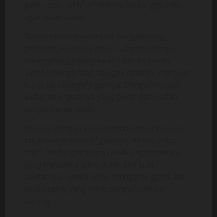
gellii.., sss.., ahh”, r*ntihnya ketika gigitanku
agak kukeraskan.
Badan montoknya mulai mengelinjang-
gelinjang ke sana k emari.., dan mukanya
menggeleng-geleng ke kiri dan ke kanan.
Sambil mengh*sap, tangan kananku merayap
turun ke selangk*ngannya. Dengan mudah
kudapati v*ginanya yang besar dan sudah
sangat becek sekali.
Akupun dengan sigap memain-mainkan jari
tanganku di pintu v*ginanya. “Crks.., crks..,
crks”, terdengar suara becek v*gina teh Ine
yang berwarna lebih putih dari kulit
sekitarnya. Ketika jariku mengenai gundukan
kecil daging yang mirip dengan sebutir
kacang,