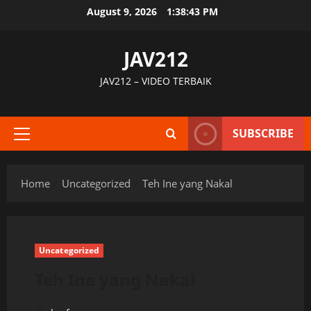
Skip
August 9, 2026
1:38:44 PM
to
content
JAV212
JAV212 – VIDEO TERBAIK
SUBSCRIBE
Primary
Menu
Home
Uncategorized
Teh Ine yang Nakal
Uncategorized
Teh Ine yang Nakal