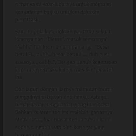
p*hanya selebar-lebarnya untuk memberi
kemudahan bagiku untuk melakukan
pen*trasi..,
Saat itu pula kusodokkan pant*tku sekuat-
kuatnya dan, “Blesss”, masuk semuanya!
“Aahh.” Teh Ine menjerit panjang.., “Besar
betul Fi.., auhh., besar betuull…, duh gusti
enaknya.., aahh..”. Dengan penuh keganasan
kupompa pen*sku keluar masuk v*gina teh
Ine.
Dan iapun dengan liarnya memutar-mutar
pinggulnya di bawah tindihanku. Astaga..,
benar-benar pengalaman yang luar biasa!
Bahkan keliaran teh Ine melebihi ganasnya
Mbak Tata.., luar biasa! Kedua tubuh kami
sudah sangat basah oleh keringat yang
bercampur liur.