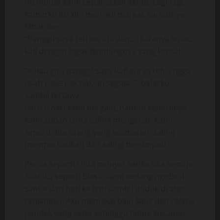
membuat kami cepat sekali akrab. Lagi-lagi,
kamarku itu kini menjadi markas curhatnya
Mbak Ine.
“Panggil saya teh Ine aja deh..”, katanya suatu
kali dengan logat Bandungnya yang kental.
“Kalau gitu panggil saya Rafi aja ya teh.., ngga
usah pake pak pak-an segala..”, balasku
sambil tertawa.
Baru 5 hari kami bergaul, namun sepertinya
kami sudah lama saling mengenal. Kami
seperti dua orang yang kasmaran, saling
memperhatikan dan saling bersimpati.
Persis seperti cinta monyet ketika kita remaja.
Saat itu seperti biasa, kami sedang ngobrol
santai dari hati ke hati sambil duduk di atas
ranjangku. Aku memakai baju kaos dan celana
pendek yang ketat sehingga tanpa kusadari