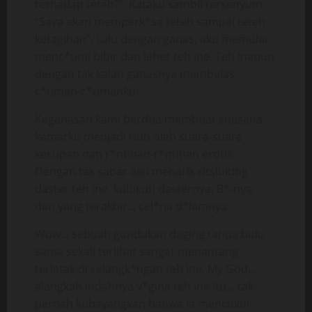
terhadap teteh?”, Kataku sambil tersenyum.
“Saya akan memperk*sa teteh sampai teteh
ketagihan”. Lalu dengan ganas, aku memulai
menc*umi bibir dan leher teh Ine. Teh Inepun
dengan tak kalah ganasnya membalas
c*uman-c*umanku.
Keganasan kami berdua membuat suasana
kamarku menjadi riuh oleh suara-suara
kecupan dan r*ntihan-r*ntihan erotis.
Dengan tak sabar aku menarik ritsluiting
daster teh Ine, kulucuti dasternya, B*-nya,
dan yang terakhir.., cel*na d*lamnya.
Wow.., sebuah gundukan daging tanpa bulu
sama sekali terlihat sangat menantang
terletak di selangk*ngan teh Ine. My God..,
alangkah indahnya v*gina teh Ine itu.., tak
pernah kubayangkan bahwa ia mencukur