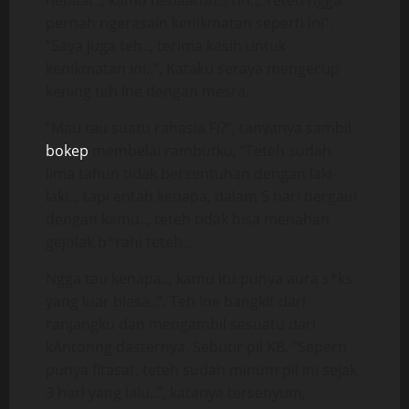
hebaat.., kamu hebaathh.., hh.., Teteh ngga
pernah ngerasain kenikmatan seperti ini”.
“Saya juga teh.., terima kasih untuk
kenikmatan ini..”, Kataku seraya mengecup
kening teh Ine dengan mesra.
“Mau tau suatu rahasia Fi?”, tanyanya sambil
bokep
membelai rambutku, “Teteh sudah
lima tahun tidak bersentuhan dengan laki-
laki.., tapi entah kenapa, dalam 5 hari bergaul
dengan kamu.., teteh tidak bisa menahan
gejolak b*rahi teteh..,
Ngga tau kenapa.., kamu itu punya aura s*ks
yang luar biasa..”. Teh Ine bangkit dari
ranjangku dan mengambil sesuatu dari
kAntonng dasternya. Sebutir pil KB. “Seperti
punya fitasat, teteh sudah minum pil ini sejak
3 hari yang lalu..”, katanya tersenyum,