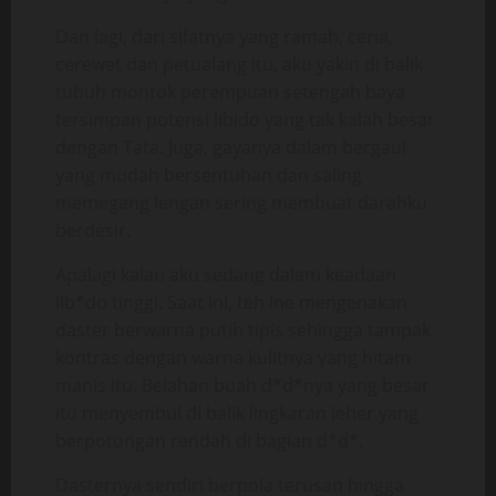
Dan lagi, dari sifatnya yang ramah, ceria,
cerewet dan petualang itu, aku yakin di balik
tubuh montok perempuan setengah baya
tersimpan potensi libido yang tak kalah besar
dengan Tata. Juga, gayanya dalam bergaul
yang mudah bersentuhan dan saling
memegang lengan sering membuat darahku
berdesir.
Apalagi kalau aku sedang dalam keadaan
lib*do tinggi. Saat ini, teh Ine mengenakan
daster berwarna putih tipis sehingga tampak
kontras dengan warna kulitnya yang hitam
manis itu. Belahan buah d*d*nya yang besar
itu menyembul di balik lingkaran leher yang
berpotongan rendah di bagian d*d*.
Dasternya sendiri berpola terusan hingga