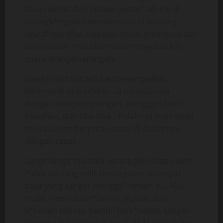
Rasa nikmat dari belaian jemari teh Ine di
selangk*nganku semakin terasa keujung
syaraf-syarafku. Napasku mulai memburu dan
tanpa sadar mulutku mulai mengeluarkan
suara erangan-erangan.
Dengan lembut teh Ine menempelkan
bibirnya di atas bibirku. Ia memulainya
dengan mengecup ringan, menggigit bibir
bawahku, dan tiba-tiba.., l*dahnya memasuki
mulutku dan berputar-putar di dalamnya
dengan cepat.
Langit-langit mulutku serasa geli disapu oleh
l*dah panjang milik perempuan setengah
baya yang sangat mengga*rahkan itu. Aku
mulai membalas c*uman, gigitan, dan
k*luman teh Ine. Sambil berc*uman, tangan