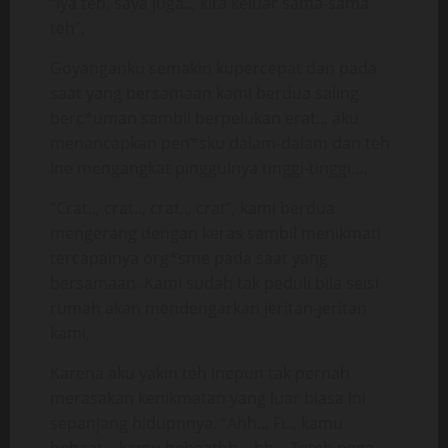
“Iya teh, saya juga.., kita keluar sama-sama
teh”,
Goyanganku semakin kupercepat dan pada
saat yang bersamaan kami berdua saling
berc*uman sambil berpelukan erat.., aku
menancapkan pen*sku dalam-dalam dan teh
Ine mengangkat pinggulnya tinggi-tinggi…,
“Crat.., crat.., crat.., crat”, kami berdua
mengerang dengan keras sambil menikmati
tercapainya org*sme pada saat yang
bersamaan. Kami sudah tak peduli bila seisi
rumah akan mendengarkan jeritan-jeritan
kami,
Karena aku yakin teh Inepun tak pernah
merasakan kenikmatan yang luar biasa ini
sepanjang hidupnnya. “Ahh.., Fi.., kamu