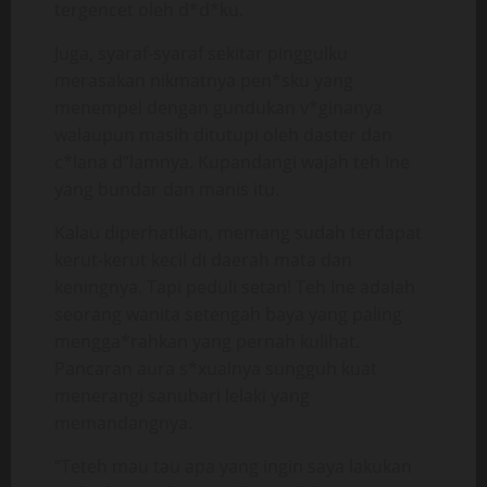
tergencet oleh d*d*ku.
Juga, syaraf-syaraf sekitar pinggulku
merasakan nikmatnya pen*sku yang
menempel dengan gundukan v*ginanya
walaupun masih ditutupi oleh daster dan
c*lana d”lamnya. Kupandangi wajah teh Ine
yang bundar dan manis itu.
Kalau diperhatikan, memang sudah terdapat
kerut-kerut kecil di daerah mata dan
keningnya. Tapi peduli setan! Teh Ine adalah
seorang wanita setengah baya yang paling
mengga*rahkan yang pernah kulihat.
Pancaran aura s*xualnya sungguh kuat
menerangi sanubari lelaki yang
memandangnya.
“Teteh mau tau apa yang ingin saya lakukan