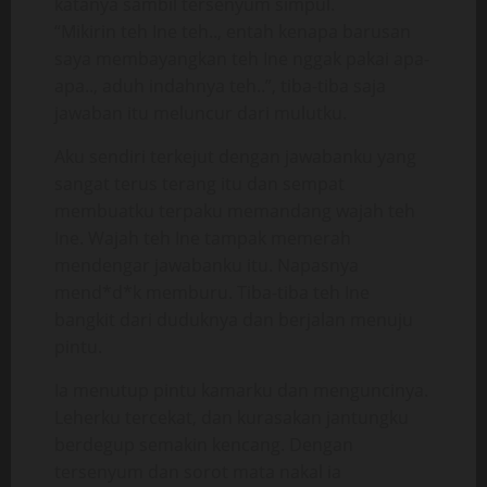
katanya sambil tersenyum simpul.
“Mikirin teh Ine teh.., entah kenapa barusan
saya membayangkan teh Ine nggak pakai apa-
apa.., aduh indahnya teh..”, tiba-tiba saja
jawaban itu meluncur dari mulutku.
Aku sendiri terkejut dengan jawabanku yang
sangat terus terang itu dan sempat
membuatku terpaku memandang wajah teh
Ine. Wajah teh Ine tampak memerah
mendengar jawabanku itu. Napasnya
mend*d*k memburu. Tiba-tiba teh Ine
bangkit dari duduknya dan berjalan menuju
pintu.
Ia menutup pintu kamarku dan menguncinya.
Leherku tercekat, dan kurasakan jantungku
berdegup semakin kencang. Dengan
tersenyum dan sorot mata nakal ia