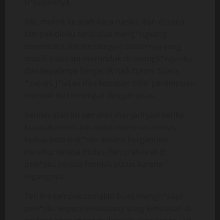
h*sapannya.
Aku melirik ke arah kaca riasku, dan di sana
tampak diriku terduduk meng*ngkang
sementara teh Ine dengan dasternya yang
masih saja rapi merunduk di selangk*nganku
dan kepalanya bergerak naik turun. Suara
*sapan, j*latan dan kecupan bibir perempuan
montok itu terdengar dengan jelas.
Kenikmatan ini semakin menjadi-jadi ketika
kurasakan teh Ine mulai meremas-remas
kedua bola test*sku secara bergantian.
Perutku serasa mulas dan urat-urat di
pen*sku serasa hendak putus karena
tegangnya.
Teh Ine tampak semakin buas mengh*sapi
pen*sku seperti seseorang yang kehausan di