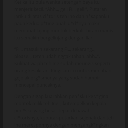
Ketika itu pula wanita setengah baya itu
menjerit kecil. “Ahh.., geli Fi.., gelli”, Putaran
jariku di atas cl*toris teh Ine dan h*sapanku
pada kedua p*ting buah d*d*nya makin
membuat lajang montok berkulit hitam manis
itu semakin bergelinjang dengan liar.
“Fi.., masukin sekarang Fi.., sekarang..,
please.., teteh udah nggak tahan..ahh..”.
Kulihat wajah teh Ine sudah meringis seperti
orang kesakitan. Ringisan itu untuk menahan
gejolak org*smenya yang sudah hampir
mencapai puncaknya.
Dengan sigap kuarahkan pen*sku ke v*gina
montok milik teh Ine.., kutempelkan kepala
pen*sku yang besar tepat di bawah
cl*torisnya, kuputar-putarkan sejenak dan teh
Ine meresponnya dengan mengangk*ngkan