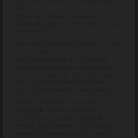
Teh Ine kembali dari luar membawa segelas
air.
“Minum deh.., biar kamu segeran..”.
“Nuhun teh.., tapi janji ya abis ini giliran saya
muasin teteh..”.
Aku meneguk habis air dingin buatan teh Ine
dan saat itu pula aku merasakan
kejant*nanku kembali. B*rahiku kembali
bergejolak melihat tubuh montok teh Ine
yang ada di hadapanku. Aku meraih tangan
teh Ine dan dengan sekali betot kubaringkan
tubuhnya yang molek itu di atas ranjang.
“Eeehh.., pelan-pelan Fi..”, teriak teh Ine
dengan geli. “Teteh mau diapain sih “,
lanjutnya manja. Tanpa menjawab, aku
menindih tubuh montok itu, dan sekejap
kurasakan nikmatnya buah d*d* besar itu