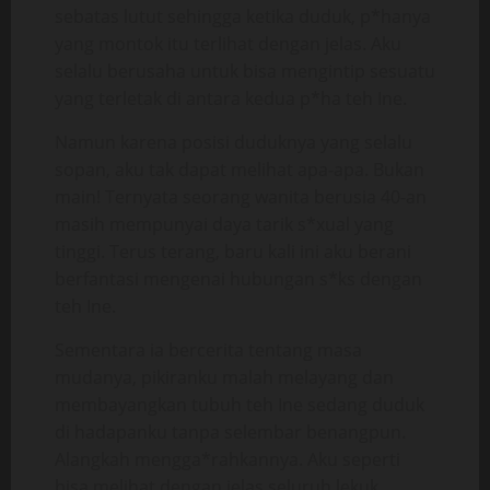
sebatas lutut sehingga ketika duduk, p*hanya
yang montok itu terlihat dengan jelas. Aku
selalu berusaha untuk bisa mengintip sesuatu
yang terletak di antara kedua p*ha teh Ine.
Namun karena posisi duduknya yang selalu
sopan, aku tak dapat melihat apa-apa. Bukan
main! Ternyata seorang wanita berusia 40-an
masih mempunyai daya tarik s*xual yang
tinggi. Terus terang, baru kali ini aku berani
berfantasi mengenai hubungan s*ks dengan
teh Ine.
Sementara ia bercerita tentang masa
mudanya, pikiranku malah melayang dan
membayangkan tubuh teh Ine sedang duduk
di hadapanku tanpa selembar benangpun.
Alangkah mengga*rahkannya. Aku seperti
bisa melihat dengan jelas seluruh lekuk