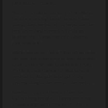
habis bulu kem*luannya.
“Kamu juga buka semua dong Fi”, rengeknya
sambil menarik baju kaosku ke atas. Dalam
sekejap, kami berdua berdua berpelukan dan
berc*uman dengan penuh n*fsu dalam
keadaan b*gil! Sambil menindih tubuhnya
yang montok itu,
Bibirku menyelusuri lekuk tubuh teh Ine mulai
dari bibir, kemudian turun ke leher, kemudian
turun lagi ke d*d*, dan terus ke arah p*ting
s*s* kirinya yang berwarna coklat kemerah-
merahan itu. Alangkah kerasnya p*ting
susunya, alangkah lancipnnya.., dan mmhh..,
Seketika itu juga kuk*lum, kuh*sap dan
kuj*lat p*ting kenyal itu.., karena gemasnya,
sesekali kugigit juga p*ting itu. “Auuhh.., Fi..,