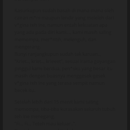
Kasurkupun sudah basah di mana-mana oleh
cairan m*ni maupun lendir yang meleleh dari
v*gina teh Ine, namun entah kekuatan apa
yang ada pada diri kami…, kami masih saling
memompa, mer*ntih, melenguh, dan
mengerang.
Bunyi ranjangkupun sudah tak karuan..,
“Kriet.., kriet.., krieeet”, sesuai irama goyangan
pinggul kami berdua. pen*sku yang besar itu
masih dengan buasnya menggesek-gesek
v*gina teh Ine yang terasa sempit namun
becek itu.
Setelah lebih dari 15 menit kami saling
memompa, tiba-tiba kurasakan seluruh tubuh
teh Ine menegang.
“Fi.., Fi.., Teteh mau keluar..”.