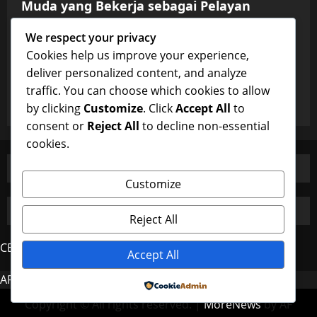
Muda yang Bekerja sebagai Pelayan
dxwfc
January 14, 2026
0
Uncategorized
We respect your privacy
Cookies help us improve your experience,
Di Antara Pekerjaan dan Mimpi: Gadis
deliver personalized content, and analyze
Muda yang Bekerja sebagai Pelayan
traffic. You can choose which cookies to allow
dxwfc
January 14, 2026
0
by clicking
Customize
. Click
Accept All
to
consent or
Reject All
to decline non-essential
cookies.
Customize
Reject All
CERDAS4D
Accept All
AROMA4D
MAHJONG
Powered by
Copyright © All rights reserved.
|
MoreNews
by AF