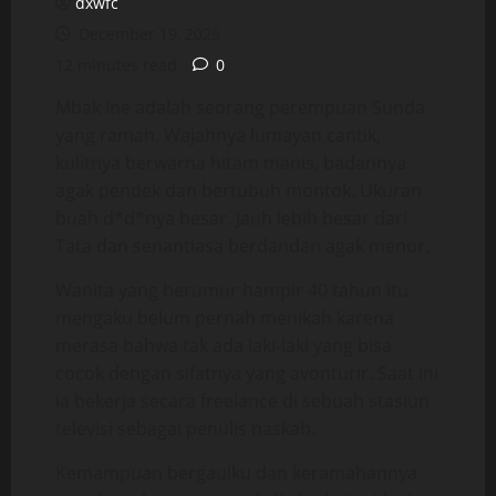
dxwfc
December 19, 2025
12 minutes read
0
Mbak Ine adalah seorang perempuan Sunda
yang ramah. Wajahnya lumayan cantik,
kulitnya berwarna hitam manis, badannya
agak pendek dan bertubuh montok. Ukuran
buah d*d*nya besar. Jauh lebih besar dari
Tata dan senantiasa berdandan agak menor.
Wanita yang berumur hampir 40 tahun itu
mengaku belum pernah menikah karena
merasa bahwa tak ada laki-laki yang bisa
cocok dengan sifatnya yang avonturir. Saat ini
ia bekerja secara freelance di sebuah stasiun
televisi sebagai penulis naskah.
Kemampuan bergaulku dan keramahannya