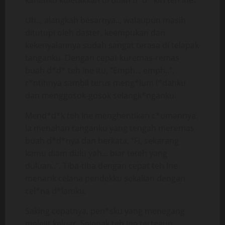
kananku kuletakkan di buah d*d* kiri teh Ine.
Uh.., alangkah besarnya.., walaupun masih
ditutupi oleh daster, keempukan dan
kekenyalannya sudah sangat terasa di telapak
tanganku. Dengan cepat kuremas-remas
buah d*d* teh Ine itu, “Emph.., emph..”,
r*ntihnya sambil terus meng*lum l*dahku
dan menggosok-gosok selangk*nganku.
Mend*d*k teh Ine menghentikan c*umannya.
Ia menahan tanganku yang tengah meremas
buah d*d*nya dan berkata, “Fi, sekarang
kamu diam dulu yah.., biar teteh yang
duluan..”. Tiba-tiba dengan cepat teh Ine
menarik celana pendekku sekalian dengan
cel*na d*lamku.
Saking cepatnya, pen*sku yang menegang
melejit keluar. Sejenak teh Ine tertegun