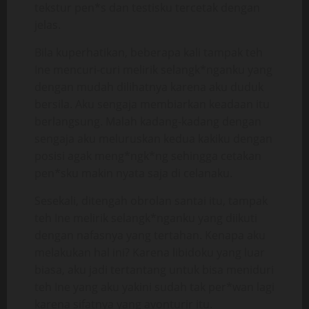
tekstur pen*s dan testisku tercetak dengan
jelas.
Bila kuperhatikan, beberapa kali tampak teh
Ine mencuri-curi melirik selangk*nganku yang
dengan mudah dilihatnya karena aku duduk
bersila. Aku sengaja membiarkan keadaan itu
berlangsung. Malah kadang-kadang dengan
sengaja aku meluruskan kedua kakiku dengan
posisi agak meng*ngk*ng sehingga cetakan
pen*sku makin nyata saja di celanaku.
Sesekali, ditengah obrolan santai itu, tampak
teh Ine melirik selangk*nganku yang diikuti
dengan nafasnya yang tertahan. Kenapa aku
melakukan hal ini? Karena libidoku yang luar
biasa, aku jadi tertantang untuk bisa meniduri
teh Ine yang aku yakini sudah tak per*wan lagi
karena sifatnya yang avonturir itu.