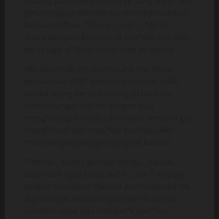
padang pasir menemukan air yang segar. Jari-
jemarinyapun semakin liar mempermainkan
kedua test*sku. “Slurrp.., Cuph.., Mphh..”.
Suara kecupan-kecupan di pen*sku semakin
keras saja. n*fsuku sudah naik ke kepala.
Aku berontak untuk berusaha meremas
kedua buah d*d* montok dan besar milik
wanita lajang berusia setengah baya itu,
namun tangan teh Ine dengan kuat
menghalangi tubuhku dan iapun semakin gila
mengh*sapi dan menj*lati pen*sku. Aku
mulai bergelinjang-gelinjang tak karuan.
“Teh Ine.., teeeh, gantian dongg.., please..,
saya udah ngga kuaat, aahh.., sss..”, erangku
seakan memohon. Namun permintaanku tak
digubrisnya. Kedua tangan dan mulutnya
semakin cepat saja mengoc*k pen*sku.