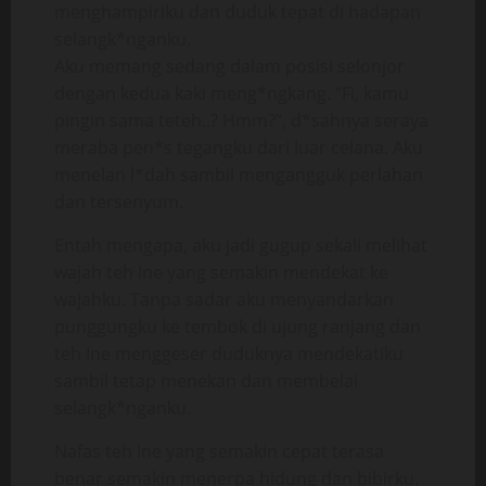
menghampiriku dan duduk tepat di hadapan
selangk*nganku.
Aku memang sedang dalam posisi selonjor
dengan kedua kaki meng*ngkang. “Fi, kamu
pingin sama teteh..? Hmm?”, d*sahnya seraya
meraba pen*s tegangku dari luar celana. Aku
menelan l*dah sambil mengangguk perlahan
dan tersenyum.
Entah mengapa, aku jadi gugup sekali melihat
wajah teh Ine yang semakin mendekat ke
wajahku. Tanpa sadar aku menyandarkan
punggungku ke tembok di ujung ranjang dan
teh Ine menggeser duduknya mendekatiku
sambil tetap menekan dan membelai
selangk*nganku.
Nafas teh Ine yang semakin cepat terasa
benar semakin menerpa hidung dan bibirku.