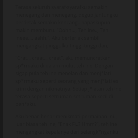
Terasa seluruh syaraf-syarafku semakin
menegang dan menegang, degup jantungku
berdetak semakin kencang.. napaskupun
makin memburu. “Oohh…, Teh Ine.., Teh
Ineee…, aahh.”, Aku berteriak sambil
mengangkat pinggulku tinggi-tinggi dan,
“Crat.., craat.., craat”, aku memuncratkan
sp*rmaku di dalam mulut teh Ine. Dengan
sigap pula teh Ine menelan dan menj*lati
sp*rmaku seperti seorang yang menj*lati es
krim dengan nikmatnya. Setiap j*latan teh Ine
terasa seperti setruman-setruman kecil di
pen*sku.
Aku benar-benar menikmati permainan ini..,
luar biasa teh Ine, “Enak Fi..? Hmm?”, teh Ine
mengangkat kepalanya dari selangk*nganku