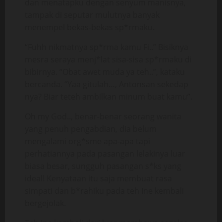
dan menatapku dengan senyum manisnya,
tampak di seputar mulutnya banyak
menempel bekas-bekas sp*rmaku.
“Fuhh nikmatnya sp*rma kamu Fi..” Bisiknya
mesra seraya menj*lat sisa-sisa sp*rmaku di
bibirnya. “Obat awet muda ya teh..”, kataku
bercanda. “Yaa gitulah…, Antonsan sekedap
nya? Biar teteh ambilkan minum buat kamu”.
Oh my God.., benar-benar seorang wanita
yang penuh pengabdian, dia belum
mengalami org*sme apa-apa tapi
perhatiannya pada pasangan lelakinya luar
biasa besar, sungguh pasangan s*ks yang
ideal! Kenyataan itu saja membuat rasa
simpati dan b*rahiku pada teh Ine kembali
bergejolak.