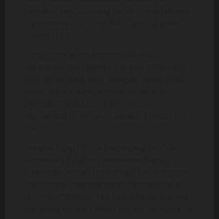
menatap pen*sku yang berdiri tegak laksana
tugu monas itu. “Gusti Rafi.., ageung pisan..”,
bisiknya lirih.
Dengan cepat teh Ine menundukkan
kepalanya, dan seketika tubuhku terasa dialiri
oleh aliran listrik yang mengalir cepat ketika
mulut teh Ine hampir menelan seluruh
pen*sku. Terasa ujung pen*sku itu
menyentuh langit-langit belakang mulut teh
Ine.
Dengan sigap teh Ine memegang pen*sku
sementara l*dahnya memelintir bagian
bawahnya. Kepala teh Ine naik turun dengan
cepat mengiringi pegangan tangannya dan
puntiran l*dahnya. Aku benar-benar merasa
melayang di udara ketika teh Ine memperkuat