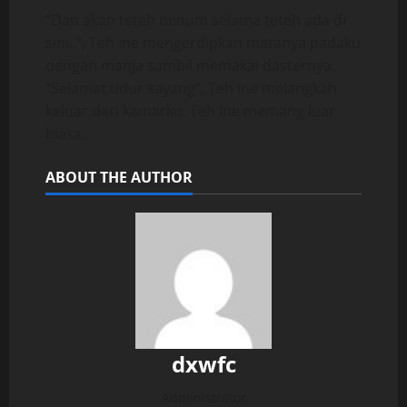
“Dan akan teteh minum selama teteh ada di
sini..”, Teh Ine mengerdipkan matanya padaku
dengan manja sambil memakai dasternya.
“Selamat tidur sayang”, Teh Ine melangkah
keluar dari kamarku. Teh Ine memang luar
biasa.
ABOUT THE AUTHOR
dxwfc
Administrator