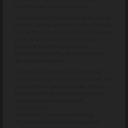
tubuhnya yang mulus tanpa cacat.
Tanpa sadar, pen*sku menegang dan cairan
madzi di ujungnya pun mulai keluar. Celanaku
tampak basah di ujung pen*sku, dan cetakan
pen*s serta testisku semakin jelas saja
tercetak di selangkangan celanaku.
Membesarnya pen*sku ternyata tak lepas
dari perhatian teh Ine.
Tampak jelas terlihat matanya terbelalak
melihat ukuran pen*sku yang membesar dan
tercetak jelas di celana pendekku. Obrolan
kami mend*d*k terhenti karena beberapa
saat teh Ine masih terpaku pada
selangk*nganku.
“Kunaon teh..?”, tanyaku memancing.
“Eh.., enteu.., kamu teh mikirin apa sih?”,