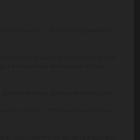
 indahnya teh..”, tiba-tiba saja jawaban itu
ku memandang wajah teh Ine. Wajah teh Ine
kit dari duduknya dan berjalan menuju
up semakin kencang. Dengan tersenyum dan
a teteh..? Hmm?”, d*sahnya seraya meraba
. Tanpa sadar aku menyandarkan punggungku