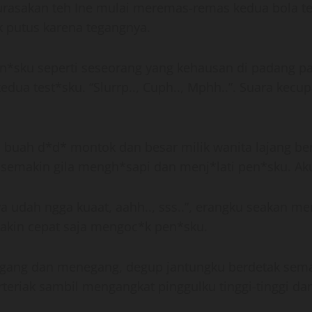
kurasakan teh Ine mulai meremas-remas kedua bola te
k putus karena tegangnya.
sku seperti seseorang yang kehausan di padang pas
ua test*sku. “Slurrp.., Cuph.., Mphh..”. Suara kecu
uah d*d* montok dan besar milik wanita lajang ber
emakin gila mengh*sapi dan menj*lati pen*sku. Aku 
 saya udah ngga kuaat, aahh.., sss..”, erangku seaka
akin cepat saja mengoc*k pen*sku.
negang dan menegang, degup jantungku berdetak se
rteriak sambil mengangkat pinggulku tinggi-tinggi da