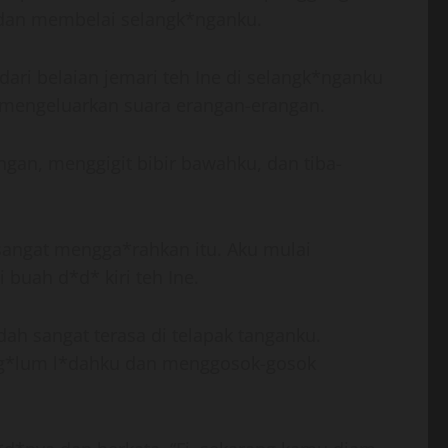
 dan membelai selangk*nganku.
ari belaian jemari teh Ine di selangk*nganku
 mengeluarkan suara erangan-erangan.
gan, menggigit bibir bawahku, dan tiba-
 sangat mengga*rahkan itu. Aku mulai
buah d*d* kiri teh Ine.
ah sangat terasa di telapak tanganku.
eng*lum l*dahku dan menggosok-gosok