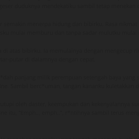
ggeser duduknya mendekatiku sambil tetap menekan
r semakin menerpa hidung dan bibirku. Rasa nikmat d
pasku mulai memburu dan tanpa sadar mulutku mulai
di atas bibirku. Ia memulainya dengan mengecup rin
tar-putar di dalamnya dengan cepat.
eh l*dah panjang milik perempuan setengah baya yang
ne. Sambil berc*uman, tangan kananku kuletakkan di 
tutupi oleh daster, keempukan dan kekenyalannya sud
ne itu, “Emph.., emph..”, r*ntihnya sambil terus m