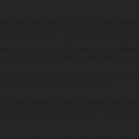
ng ramah. Wajahnya lumayan cantik, kulitnya berw
 Jauh lebih besar dari Tata dan senantiasa berdand
ngaku belum pernah menikah karena merasa bahwa ta
cara freelance di sebuah stasiun televisi sebagai penu
at kami cepat sekali akrab. Lagi-lagi, kamarku itu
u kali dengan logat Bandungnya yang kental.
a usah pake pak pak-an segala..”, balasku sambil terta
kami sudah lama saling mengenal. Kami seperti dua 
. Saat itu seperti biasa, kami sedang ngobrol santai da