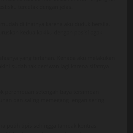
stisku tercetak dengan jelas.
 mudah dilihatnya karena aku duduk bersila.
ruskan kedua kakiku dengan posisi agak
 nafasnya yang tertahan. Kenapa aku melakukan
akini sudah tak per*wan lagi karena sifatnya
ontok perempuan setengah baya tersimpan
ntuhan dan saling memegang lengan sering
na putih tipis sehingga tampak kontras