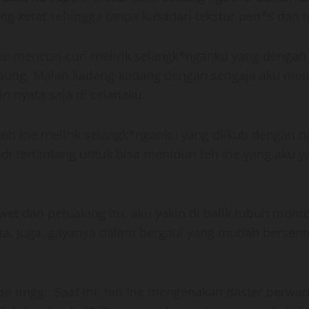
 ketat sehingga tanpa kusadari tekstur pen*s dan te
Ine mencuri-curi melirik selangk*nganku yang dengan
sung. Malah kadang-kadang dengan sengaja aku melu
 nyata saja di celanaku.
k teh Ine melirik selangk*nganku yang diikuti dengan
jadi tertantang untuk bisa meniduri teh Ine yang aku y
erewet dan petualang itu, aku yakin di balik tubuh m
Tata. Juga, gayanya dalam bergaul yang mudah berse
o tinggi. Saat ini, teh Ine mengenakan daster berwar