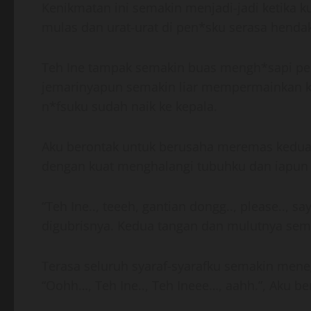
Kenikmatan ini semakin menjadi-jadi ketika 
mulas dan urat-urat di pen*sku serasa henda
Teh Ine tampak semakin buas mengh*sapi pen*
jemarinyapun semakin liar mempermainkan ked
n*fsuku sudah naik ke kepala.
Aku berontak untuk berusaha meremas kedua b
dengan kuat menghalangi tubuhku dan iapun s
“Teh Ine.., teeeh, gantian dongg.., please..,
digubrisnya. Kedua tangan dan mulutnya sem
Terasa seluruh syaraf-syarafku semakin me
“Oohh…, Teh Ine.., Teh Ineee…, aahh.”, Aku be