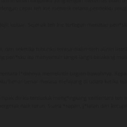
Ia menahan tanganku yang tengah meremas buah d*d
iba dengan cepat teh Ine menarik celana pendekku sek
it keluar. Sejenak teh Ine tertegun menatap pen*sku
an seketika tubuhku terasa dialiri oleh aliran listri
 pen*sku itu menyentuh langit-langit belakang mulu
ntara l*dahnya memelintir bagian bawahnya. Kepala
Aku benar-benar merasa melayang di udara ketika t
 tampak diriku terduduk meng*ngkang sementara teh I
rgerak naik turun. Suara *sapan, j*latan dan kecup