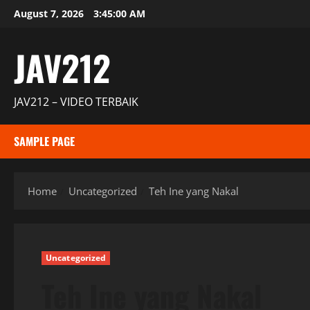
Skip
August 7, 2026
3:45:01 AM
to
content
JAV212
JAV212 – VIDEO TERBAIK
SAMPLE PAGE
Home
Uncategorized
Teh Ine yang Nakal
Uncategorized
Teh Ine yang Nakal