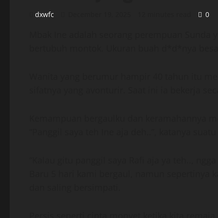
dxwfc
December 19, 2025
12 minutes read
0
Mbak Ine adalah seorang perempuan Sunda ya
bertubuh montok. Ukuran buah d*d*nya besar.
Wanita yang berumur hampir 40 tahun itu me
sifatnya yang avonturir. Saat ini ia bekerja se
Kemampuan bergaulku dan keramahannya membu
“Panggil saya teh Ine aja deh..”, katanya suat
“Kalau gitu panggil saya Rafi aja ya teh.., ngg
Baru 5 hari kami bergaul, namun sepertinya 
dan saling bersimpati.
Persis seperti cinta monyet ketika kita remaja