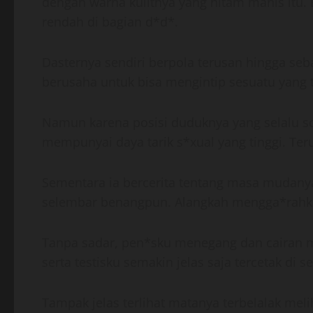
dengan warna kulitnya yang hitam manis itu.
rendah di bagian d*d*.
Dasternya sendiri berpola terusan hingga seba
berusaha untuk bisa mengintip sesuatu yang te
Namun karena posisi duduknya yang selalu so
mempunyai daya tarik s*xual yang tinggi. Teru
Sementara ia bercerita tentang masa mudan
selembar benangpun. Alangkah mengga*rahkann
Tanpa sadar, pen*sku menegang dan cairan m
serta testisku semakin jelas saja tercetak di
Tampak jelas terlihat matanya terbelalak me