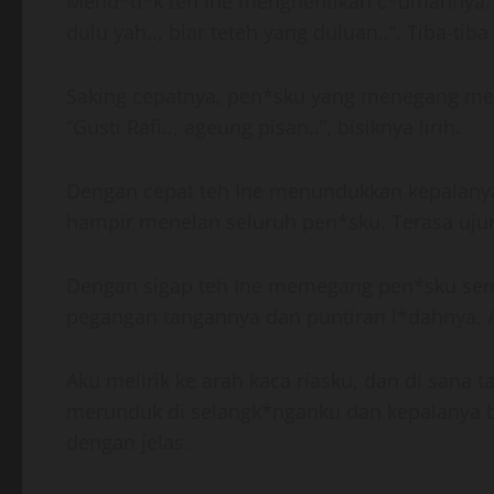
Mend*d*k teh Ine menghentikan c*umannya. 
dulu yah.., biar teteh yang duluan..”. Tiba-t
Saking cepatnya, pen*sku yang menegang melej
“Gusti Rafi.., ageung pisan..”, bisiknya lirih.
Dengan cepat teh Ine menundukkan kepalanya, d
hampir menelan seluruh pen*sku. Terasa ujung
Dengan sigap teh Ine memegang pen*sku seme
pegangan tangannya dan puntiran l*dahnya. 
Aku melirik ke arah kaca riasku, dan di sana
merunduk di selangk*nganku dan kepalanya be
dengan jelas.