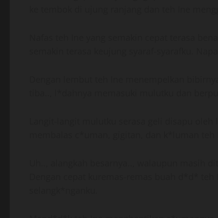
ke tembok di ujung ranjang dan teh Ine men
Nafas teh Ine yang semakin cepat terasa bena
semakin terasa keujung syaraf-syarafku. Na
Dengan lembut teh Ine menempelkan bibirnya 
tiba.., l*dahnya memasuki mulutku dan berpu
Langit-langit mulutku serasa geli disapu ol
membalas c*uman, gigitan, dan k*luman teh I
Uh.., alangkah besarnya.., walaupun masih di
Dengan cepat kuremas-remas buah d*d* teh I
selangk*nganku.