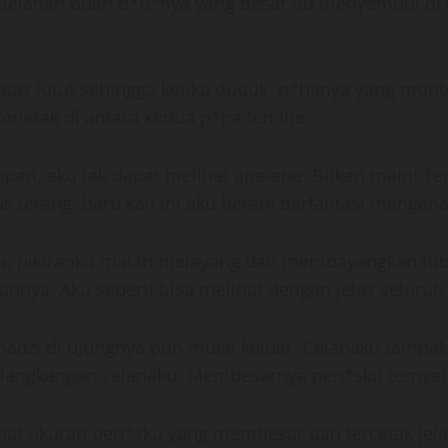
 Belahan buah d*d*nya yang besar itu menyembul di b
tas lutut sehingga ketika duduk, p*hanya yang montok
rletak di antara kedua p*ha teh Ine.
pan, aku tak dapat melihat apa-apa. Bukan main! Te
s terang, baru kali ini aku berani berfantasi mengen
ya, pikiranku malah melayang dan membayangkan tub
ya. Aku seperti bisa melihat dengan jelas seluruh 
adzi di ujungnya pun mulai keluar. Celanaku tampak
 selangkangan celanaku. Membesarnya pen*sku ternyata 
lihat ukuran pen*sku yang membesar dan tercetak jel