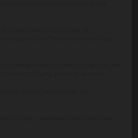
st*sku secara bergantian. Perutku serasa
ir menemukan air yang segar. Jari-
pan-kecupan di pen*sku semakin keras saja.
usia setengah baya itu, namun tangan teh Ine
mulai bergelinjang-gelinjang tak karuan.
n memohon. Namun permintaanku tak
makin kencang.. napaskupun makin memburu.
n,