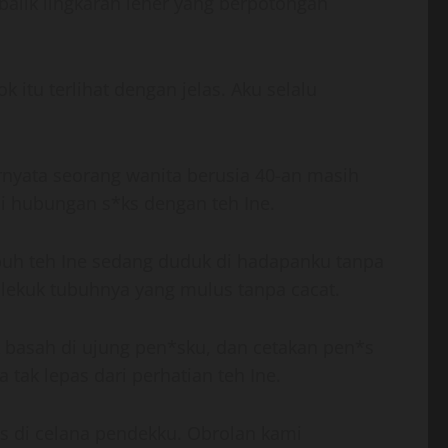
alik lingkaran leher yang berpotongan
 itu terlihat dengan jelas. Aku selalu
rnyata seorang wanita berusia 40-an masih
ai hubungan s*ks dengan teh Ine.
uh teh Ine sedang duduk di hadapanku tanpa
lekuk tubuhnya yang mulus tanpa cacat.
 basah di ujung pen*sku, dan cetakan pen*s
tak lepas dari perhatian teh Ine.
as di celana pendekku. Obrolan kami