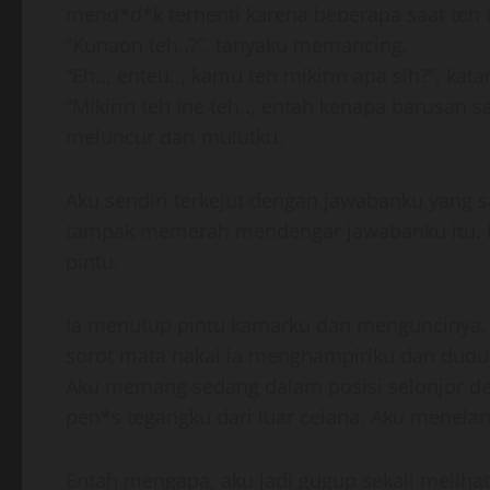
mend*d*k terhenti karena beberapa saat teh 
“Kunaon teh..?”, tanyaku memancing.
“Eh.., enteu.., kamu teh mikirin apa sih?”, ka
“Mikirin teh Ine teh.., entah kenapa barusan 
meluncur dari mulutku.
Aku sendiri terkejut dengan jawabanku yang 
tampak memerah mendengar jawabanku itu. N
pintu.
Ia menutup pintu kamarku dan menguncinya. 
sorot mata nakal ia menghampiriku dan dudu
Aku memang sedang dalam posisi selonjor de
pen*s tegangku dari luar celana. Aku menel
Entah mengapa, aku jadi gugup sekali melih