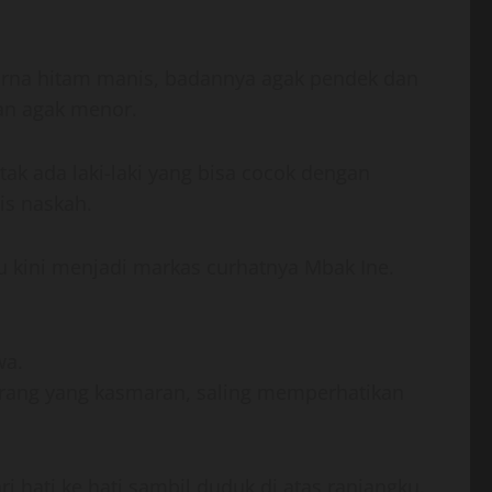
arna hitam manis, badannya agak pendek dan
an agak menor.
k ada laki-laki yang bisa cocok dengan
lis naskah.
 kini menjadi markas curhatnya Mbak Ine.
wa.
orang yang kasmaran, saling memperhatikan
ri hati ke hati sambil duduk di atas ranjangku.