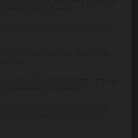
*nya dan berkata, “Fi, sekarang kamu diam
alian dengan cel*na d*lamku.
 yang berdiri tegak laksana tugu monas itu.
k yang mengalir cepat ketika mulut teh Ine
t teh Ine.
 teh Ine naik turun dengan cepat mengiringi
eh Ine memperkuat h*sapannya.
ne dengan dasternya yang masih saja rapi
an bibir perempuan montok itu terdengar