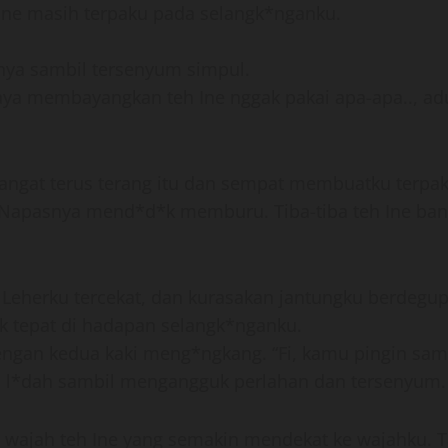
Ine masih terpaku pada selangk*nganku.
tanya sambil tersenyum simpul.
saya membayangkan teh Ine nggak pakai apa-apa.., aduh
sangat terus terang itu dan sempat membuatku terpa
apasnya mend*d*k memburu. Tiba-tiba teh Ine bang
Leherku tercekat, dan kurasakan jantungku berdeg
k tepat di hadapan selangk*nganku.
ngan kedua kaki meng*ngkang. “Fi, kamu pingin sam
an l*dah sambil mengangguk perlahan dan tersenyum.
at wajah teh Ine yang semakin mendekat ke wajahku