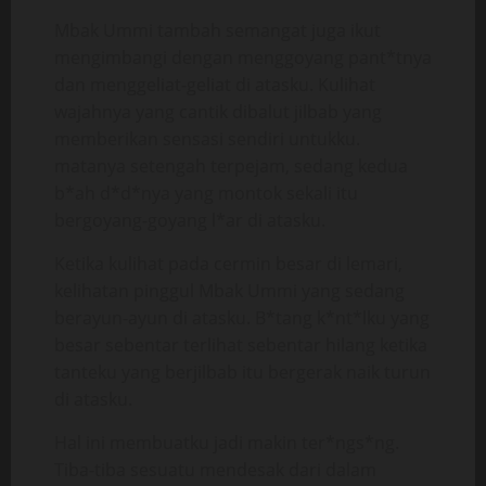
Mbak Ummi tambah semangat juga ikut
mengimbangi dengan menggoyang pant*tnya
dan menggeliat-geliat di atasku. Kulihat
wajahnya yang cantik dibalut jilbab yang
memberikan sensasi sendiri untukku.
matanya setengah terpejam, sedang kedua
b*ah d*d*nya yang montok sekali itu
bergoyang-goyang l*ar di atasku.
Ketika kulihat pada cermin besar di lemari,
kelihatan pinggul Mbak Ummi yang sedang
berayun-ayun di atasku. B*tang k*nt*lku yang
besar sebentar terlihat sebentar hilang ketika
tanteku yang berjilbab itu bergerak naik turun
di atasku.
Hal ini membuatku jadi makin ter*ngs*ng.
Tiba-tiba sesuatu mendesak dari dalam