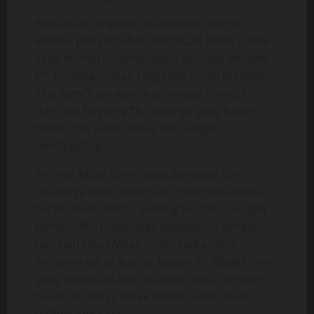
Kemudian tanganku kuletakkan dengan
lembut pada b*lahan kem*luan Mbak Ummi
yang mungil itu yang masih ditutupi dengan
C*. Perlahan-lahan tanganku mulai mengelus-
elus kem*luan wanita alim yang montok itu
dan juga bagian p*ha atasnya yang benar-
benar licin putih mulus dan sangat
mer*ngs*ng.
Terlihat Mbak Ummi agak bergeliat dan
mulutnya agak tersenyum, mungkin wanita
berjilbab ini mimpi, sedang bec*nta dengan
paman. Aku melakukan kegiatanku dengan
hati-hati takut Mbak Ummi terbangun.
Perlahan-lahan kulihat bagian C* Mbak Ummi
yang menutupi kem*luannya mulai terlihat
basah, rupanya Mbak Ummi sudah mulai