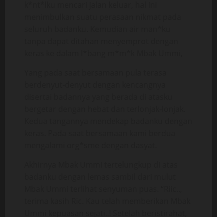
k*nt*lku mencari jalan keluar, hal ini
menimbulkan suatu perasaan nikmat pada
seluruh badanku. Kemudian air man*ku
tanpa dapat ditahan menyemprot dengan
keras ke dalam l*bang m*m*k Mbak Ummi,
Yang pada saat bersamaan pula terasa
berdenyut-denyut dengan kencangnya
disertai badannya yang berada di atasku
bergetar dengan hebat dan terlonjak-lonjak.
Kedua tangannya mendekap badanku dengan
keras. Pada saat bersamaan kami berdua
mengalami org*sme dengan dasyat.
Akhirnya Mbak Ummi tertelungkup di atas
badanku dengan lemas sambil dari mulut
Mbak Ummi terlihat senyuman puas. “Riic..,
terima kasih Ric. Kau telah memberikan Mbak
Ummi kepuasan sejati..! Setelah beristirahat,