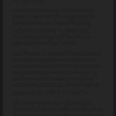
ter*ngs*ng juga.
Dari mulutnya terdengar suara mendesis
perlahan dan badannya menggeliat-geliat
perlahan-lahan. Aku makin ters*ngs*ng
melihat pemandangan itu. Cepat-cepat
kubuka semua baju dan C*-ku, sehingga
sekarang aku bert*lanj*ng bulat.
K*nt*lku yang 19 cm itu telah berdiri kencang
menganguk-angguk mencari mangsa. Dan
aku membelai-belai buah d*d*nya, dia masih
tetap tertidur saja. Aku tahu bahwa put*ng
dan kl*toris Mbak Ummiku tempat paling
suka dic*mbui, karena aku sering mengintip
saat paman dan mbak Ummi nge-s*ks.
Lalu tanganku yang satu mulai gerilya di
daerah m*m*knya. Kemudian perlahan-lahan
aku menggunting C* mini Mbak Ummi dengan