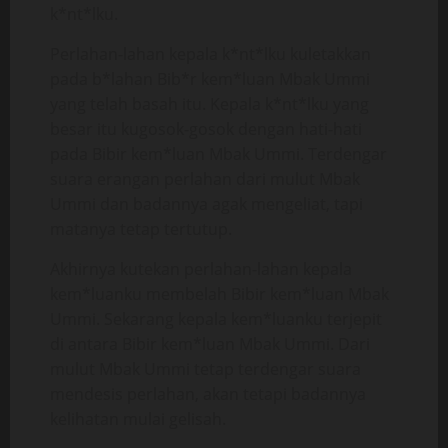
k*nt*lku.
Perlahan-lahan kepala k*nt*lku kuletakkan
pada b*lahan Bib*r kem*luan Mbak Ummi
yang telah basah itu. Kepala k*nt*lku yang
besar itu kugosok-gosok dengan hati-hati
pada Bibir kem*luan Mbak Ummi. Terdengar
suara erangan perlahan dari mulut Mbak
Ummi dan badannya agak mengeliat, tapi
matanya tetap tertutup.
Akhirnya kutekan perlahan-lahan kepala
kem*luanku membelah Bibir kem*luan Mbak
Ummi. Sekarang kepala kem*luanku terjepit
di antara Bibir kem*luan Mbak Ummi. Dari
mulut Mbak Ummi tetap terdengar suara
mendesis perlahan, akan tetapi badannya
kelihatan mulai gelisah.