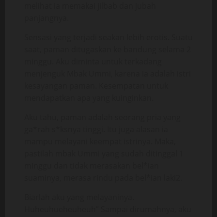
melihat ia memakai jilbab dan jubah
panjangnya.
Sensasi yang terjadi seakan lebih erotis. Suatu
saat, paman ditugaskan ke bandung selama 2
minggu. Aku diminta untuk terkadang
menjenguk Mbak Ummi, karena ia adalah istri
kesayangan paman. Kesempatan untuk
mendapatkan apa yang kuinginkan.
Aku tahu, paman adalah seorang pria yang
ga*rah s*ksnya tinggi. Itu juga alasan ia
mampu melayani keempat istrinya. Maka,
pastilah mbak Ummi yang sudah ditinggal 1
minggu dan tidak merasakan bel*ian
suaminya, merasa rindu pada bel*ian laki2.
Biarlah aku yang melayaninya.
Huheuhueheuheuh” Sampai dirumahnya, aku