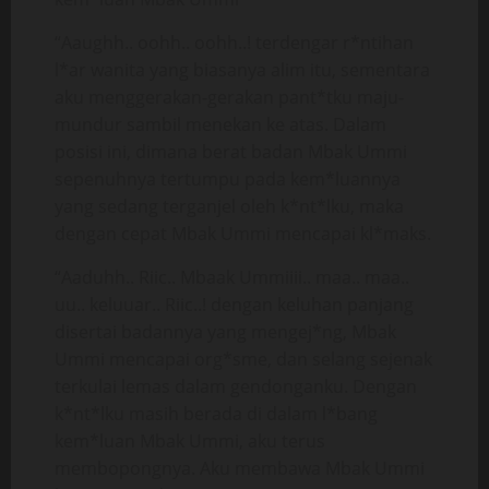
“Aaughh.. oohh.. oohh..! terdengar r*ntihan
l*ar wanita yang biasanya alim itu, sementara
aku menggerakan-gerakan pant*tku maju-
mundur sambil menekan ke atas. Dalam
posisi ini, dimana berat badan Mbak Ummi
sepenuhnya tertumpu pada kem*luannya
yang sedang terganjel oleh k*nt*lku, maka
dengan cepat Mbak Ummi mencapai kl*maks.
“Aaduhh.. Riic.. Mbaak Ummiiii.. maa.. maa..
uu.. keluuar.. Riic..! dengan keluhan panjang
disertai badannya yang mengej*ng, Mbak
Ummi mencapai org*sme, dan selang sejenak
terkulai lemas dalam gendonganku. Dengan
k*nt*lku masih berada di dalam l*bang
kem*luan Mbak Ummi, aku terus
membopongnya. Aku membawa Mbak Ummi