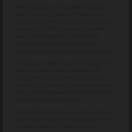
Membayangkan seorang wanita berjilbab
meng*lum, meny*pong k*nt*l besarku
dengan penuh n*fsu, aku semakin bern*fsu.
Dengan posisi ** ini kami terus berc*mbu,
saling h*sap-meng*sap, j*lat-menj*lat
seakan-akan berlomba-lomba ingin
memberikan kepuasan pada satu sama lain.
Beberapa saat kemudian aku menghentikan
kegiatanku dan berbaring telentang di
samping Mbak Ummi. Kemudian sambil
telentang aku menarik Mbak Ummi ke atasku,
sehingga sekarang wanita berjilbab itu tidur
tertelungkup pasrah di atasku.
Badan Mbak Ummi dengan pelan kudorong
agak ke bawah dan kembali kusibakkan keatas
jubahnya. kedua p*ha Mbak Ummi