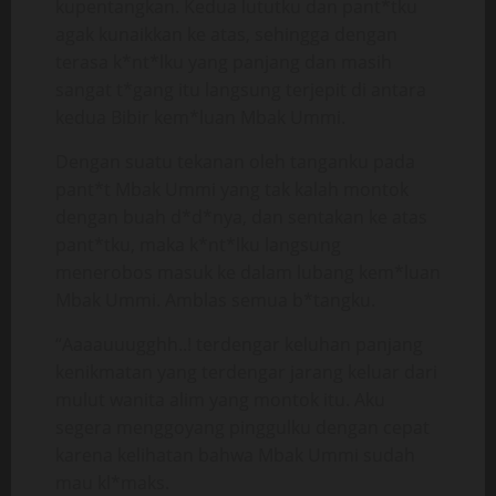
kupentangkan. Kedua lututku dan pant*tku
agak kunaikkan ke atas, sehingga dengan
terasa k*nt*lku yang panjang dan masih
sangat t*gang itu langsung terjepit di antara
kedua Bibir kem*luan Mbak Ummi.
Dengan suatu tekanan oleh tanganku pada
pant*t Mbak Ummi yang tak kalah montok
dengan buah d*d*nya, dan sentakan ke atas
pant*tku, maka k*nt*lku langsung
menerobos masuk ke dalam lubang kem*luan
Mbak Ummi. Amblas semua b*tangku.
“Aaaauuugghh..! terdengar keluhan panjang
kenikmatan yang terdengar jarang keluar dari
mulut wanita alim yang montok itu. Aku
segera menggoyang pinggulku dengan cepat
karena kelihatan bahwa Mbak Ummi sudah
mau kl*maks.