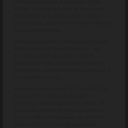
Ummi yang tergolek di atas kasur. Kedua
mataku menatap ke bawah ke dalam mata
Mbak Ummi yang sedang meram melek
dengan sayu. Dari mulutnya tetap terdengar
suara mendesis-desis.
Selang sejenak setelah merasa pasti bahwa
Mbak Ummi telah dapat kutaklukan, aku
berhenti dengan kegiatanku. Setelah
mencabut k*nt*lku dari dalam kemaluan
Mbak Ummi, aku berbaring setengah tidur di
samping Mbak Ummi.
Sebelah tanganku meng*lus-*lus b*ah d*d*
Mbak Ummi terutama pada bagian
put*ngnya, dari balik jubahnya. “Eehh.., Ric..,
kenapa kau lakukan ini kepada tantemu..!
katanya. Sebelum menjawab aku menarik
badan Mbak Ummi menghadapku dan