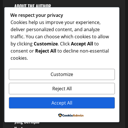
ABOUT THE AUTHOR
We respect your privacy
Cookies help us improve your experience,
deliver personalized content, and analyze
traffic. You can choose which cookies to allow
by clicking
Customize
. Click
Accept All
to
consent or
Reject All
to decline non-essential
cookies.
dxwfc
Customize
Administrator
Visit Website
View All Posts
Reject All
Accept All
P
Previous:
Kisah Tersembunyi yang Membawaku pada Tanteku
Powered by
o
yang Berhijab