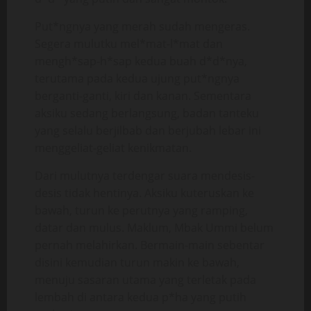
Put*ngnya yang merah sudah mengeras.
Segera mulutku mel*mat-l*mat dan
mengh*sap-h*sap kedua buah d*d*nya,
terutama pada kedua ujung put*ngnya
berganti-ganti, kiri dan kanan. Sementara
aksiku sedang berlangsung, badan tanteku
yang selalu berjilbab dan berjubah lebar ini
menggeliat-geliat kenikmatan.
Dari mulutnya terdengar suara mendesis-
desis tidak hentinya. Aksiku kuteruskan ke
bawah, turun ke perutnya yang ramping,
datar dan mulus. Maklum, Mbak Ummi belum
pernah melahirkan. Bermain-main sebentar
disini kemudian turun makin ke bawah,
menuju sasaran utama yang terletak pada
lembah di antara kedua p*ha yang putih