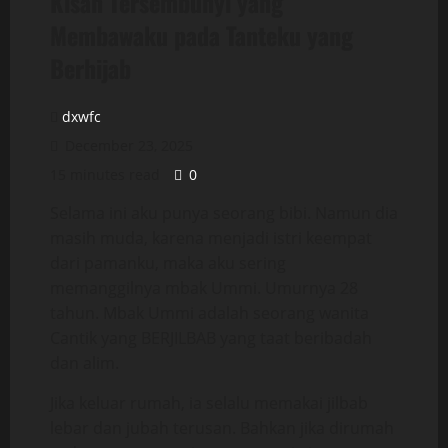
Kisah Tersembunyi yang
Membawaku pada Tanteku yang
Berhijab
dxwfc
December 23, 2025
15 minutes read
0
Selama ini aku punya seorang bibi. Namun dia
masih muda, karena menjadi istri keempat
dari pamanku, maka aku sering
memanggilnya mbak Ummi. Umurnya 28
tahun. Mbak Ummi adalah seorang wanita
Cantik yang BERJILBAB yang taat beribadah
dan alim.
Jika keluar rumah, ia selalu memakai jilbab
lebar dan jubah terusan. Bahkan jika dirumah