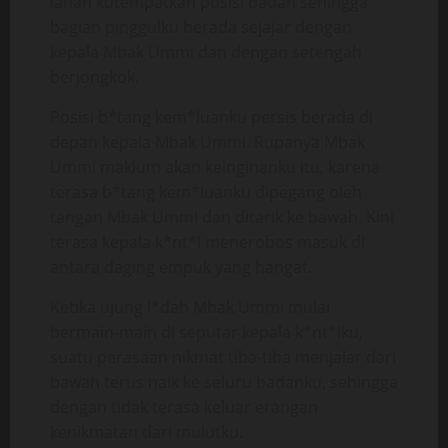
lahan kutempatkan posisi badan sehingga
bagian pinggulku berada sejajar dengan
kepala Mbak Ummi dan dengan setengah
berjongkok.
Posisi b*tang kem*luanku persis berada di
depan kepala Mbak Ummi. Rupanya Mbak
Ummi maklum akan keinginanku itu, karena
terasa b*tang kem*luanku dipegang oleh
tangan Mbak Ummi dan ditarik ke bawah. Kini
terasa kepala k*nt*l menerobos masuk di
antara daging empuk yang hangat.
Ketika ujung l*dah Mbak Ummi mulai
bermain-main di seputar kepala k*nt*lku,
suatu perasaan nikmat tiba-tiba menjalar dari
bawah terus naik ke seluru badanku, sehingga
dengan tidak terasa keluar erangan
kenikmatan dari mulutku.