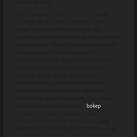
ke tempat tidur.
Dalam keadaan tubuh yang masih basah
kug*njot Mbak Ummi yang telah lemas
dengan sangat bern*fsu, sampai aku
org*sme sambil menekan kuat-kuat pant*tku.
Kupeluk badan Mbak Ummi erat-erat sambil
merasakan airm*niku menyemprot-
nyemprot, tumpah dengan deras ke dalam
l*bang kem*luan Mbak Ummi, mengisi
segenap relung-relung di dalamnya.
Semalaman itu kami masih melakukan
perset*buhan beberapa kali, dan baru
berhenti kecapaian menjelang fajar. Sejak
saat itu, selanjutnya seminggu
bokep
minimum 4 kali kami secara sembunyi-
sembunyi bers*tubuh, dan tanteku yang
berjilbab itu selalu ketagihan k*nt*l besarku.