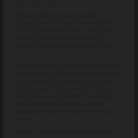
eemm.., Riicc.., Riicc..!
Dengan masih melanjutkan gerakan
pinggulku, perlahan-lahan kedua tanganku
bertumpu pada tempat tidur, sehingga aku
sekarang dalam posisi setengah bangun,
seperti orang yang sedang melakukan push-
up.
Dibawahku terlihat seorang wanita yang alim
dan berjilbab, sudah tersingkap jilbabnya dan
semakin berga*rah kusodok-sodok dengan
k*nt*l besarku. Dalam posisi ini, k*nt*lku
mengh*jam kem*luan Mbak Ummi dengan
bebas, melakukan serangan-serangan
langsung ke dalam lubang kem*luan Mbak
Ummi.
Kepalaku tepat berada di atas kepala Mbak