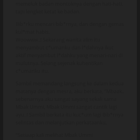
memeluk badan montoknya dengan hati-hati,
tapi lengket ketat ke badan.
Bib*rku mencari bib*rnya, dan dengan gemas
kul*mat habis.
Woowww..! Sekarang wanita alim itu
menyambut c*umanku dan l*dahnya ikut
aktif menyambut l*dahku yang menari-nari di
mulutnya. Selang sejenak kuhentikan
c*umanku itu.
Sambil memandang langsung ke dalam kedua
matanya dengan mesra, aku berkata, “Mbaak..
sebenarnya aku sangat sayang sekali sama
Mbak Ummi, Mbak Ummi sangat cantik lagi
ayu..! Sambil berkata itu kuc*um lagi Bib*rnya
selintas dan melanjutkan perkataanku,
“Setiaap kali melihat Mbak Ummi