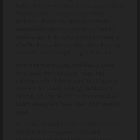
kedua matanya mendadak terbuka, terbelalak
bingung, memandangku yang sedang
bertumpu di atasnya. Mulutnya terbuka
seakan-akan siap untuk berteriak. Dengan
cepat tangan kiriku yang sedang memegang
k*nt*lku kulepaskan dan buru-buru kudekap
mulut Mbak Ummi agar jangan berteriak.
Karena gerakanku yang tiba-tiba itu, posisi
berat badanku tidak dapat kujaga lagi,
akibatnya seluruh berat pant*tku langsung
menekan ke bawah, sehingga tidak dapat
dicegah lagi k*nt*lku menerobos masuk ke
dalam lubang kem*luan Mbak Ummi dengan
cepat.
Badan wanita berjilbab itu tersentak ke atas
dan kedua p*hanya mencoba untuk