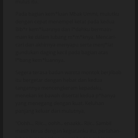
mulus itu.
Pada bagian kem*luan Mbak Ummi, mulutku
dengan cepat menempel ketat pada kedua
Bib*r kem*luannya dan l*dahku bermain-
main ke dalam lubang m*m*knya. Mencari-
cari dan akhirnya menyapu serta menj*lat
gundukan daging kecil pada bagian atas
l*bang kem*luannya.
Segera terasa badan wanita montok berjilbab
itu bergetar dengan hebat dan kedua
tangannya mencengkeram kepadaku,
menekan ke bawah disertai kedua p*hanya
yang menegang dengan kuat. Keluhan
panjang keluar dari mulutnya,
“Oohh.., Riic.., oohh.. enaakk.. Riic.. Sambil
masih terus dengan kegiatanku itu, perlahan-