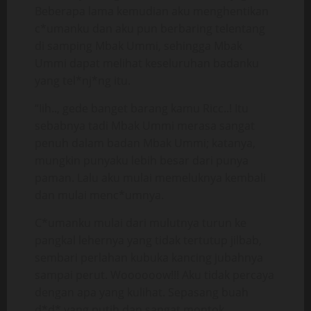
Beberapa lama kemudian aku menghentikan
c*umanku dan aku pun berbaring telentang
di samping Mbak Ummi, sehingga Mbak
Ummi dapat melihat keseluruhan badanku
yang tel*nj*ng itu.
“Iih.., gede banget barang kamu Ricc..! Itu
sebabnya tadi Mbak Ummi merasa sangat
penuh dalam badan Mbak Ummi; katanya,
mungkin punyaku lebih besar dari punya
paman. Lalu aku mulai memeluknya kembali
dan mulai menc*umnya.
C*umanku mulai dari mulutnya turun ke
pangkal lehernya yang tidak tertutup jilbab,
sembari perlahan kubuka kancing jubahnya
sampai perut. Woooooow!!! Aku tidak percaya
dengan apa yang kulihat. Sepasang buah
d*d* yang putih dan sangat montok.