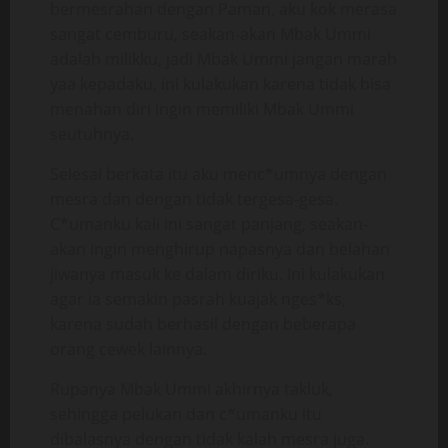
bermesrahan dengan Paman, aku kok merasa
sangat cemburu, seakan-akan Mbak Ummi
adalah milikku, jadi Mbak Ummi jangan marah
yaa kepadaku, ini kulakukan karena tidak bisa
menahan diri ingin memiliki Mbak Ummi
seutuhnya.
Selesai berkata itu aku menc*umnya dengan
mesra dan dengan tidak tergesa-gesa.
C*umanku kali ini sangat panjang, seakan-
akan ingin menghirup napasnya dan belahan
jiwanya masuk ke dalam diriku. Ini kulakukan
agar ia semakin pasrah kuajak nges*ks,
karena sudah berhasil dengan beberapa
orang cewek lainnya.
Rupanya Mbak Ummi akhirnya takluk,
sehingga pelukan dan c*umanku itu
dibalasnya dengan tidak kalah mesra juga.