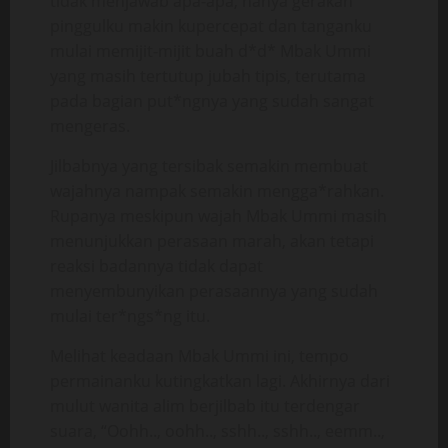
tidak menjawab apa-apa, hanya gerakan
pinggulku makin kupercepat dan tanganku
mulai memijit-mijit buah d*d* Mbak Ummi
yang masih tertutup jubah tipis, terutama
pada bagian put*ngnya yang sudah sangat
mengeras.
Jilbabnya yang tersibak semakin membuat
wajahnya nampak semakin mengga*rahkan.
Rupanya meskipun wajah Mbak Ummi masih
menunjukkan perasaan marah, akan tetapi
reaksi badannya tidak dapat
menyembunyikan perasaannya yang sudah
mulai ter*ngs*ng itu.
Melihat keadaan Mbak Ummi ini, tempo
permainanku kutingkatkan lagi. Akhirnya dari
mulut wanita alim berjilbab itu terdengar
suara, “Oohh.., oohh.., sshh.., sshh.., eemm..,