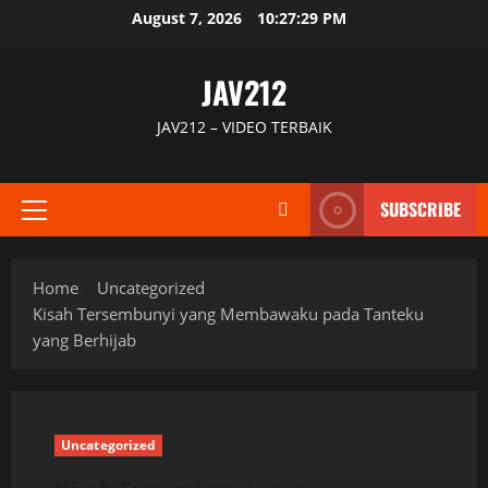
Skip
August 7, 2026
10:27:30 PM
to
content
JAV212
JAV212 – VIDEO TERBAIK
SUBSCRIBE
Primary
Menu
Home
Uncategorized
Kisah Tersembunyi yang Membawaku pada Tanteku
yang Berhijab
Uncategorized