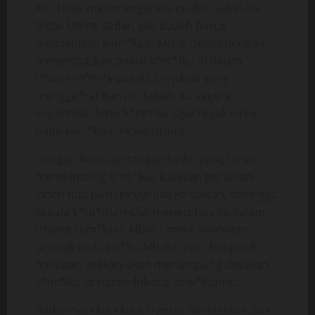
Aku tidak mau mengambil resiko, sebelum
Mbak Ummi sadar, aku sudah harus
menaklukan kem*luan Mbak Ummi dengan
menempatkan posisi k*nt*lku di dalam
l*bang m*m*k wanita berjilbab yang
mengga*rahkan ini. Sebab itu segera
kupastikan letak k*nt*lku agar tegak lurus
pada kem*luan Mbak Ummi.
Dengan bantuan tangan kiriku yang terus
membimbing k*nt*lku, kutekan perlahan-
lahan tapi pasti pinggulku ke bawah, sehingga
kepala k*nt*lku mulai menerobos ke dalam
l*bang kem*luan Mbak Ummi. Kelihatan
sejenak kedua p*ha Mbak Ummi bergerak
melebar, seakan-akan menampung desakan
k*nt*lku ke dalam lubang kem*luanku.
Badannya tiba-tiba bergetar menggeliat dan