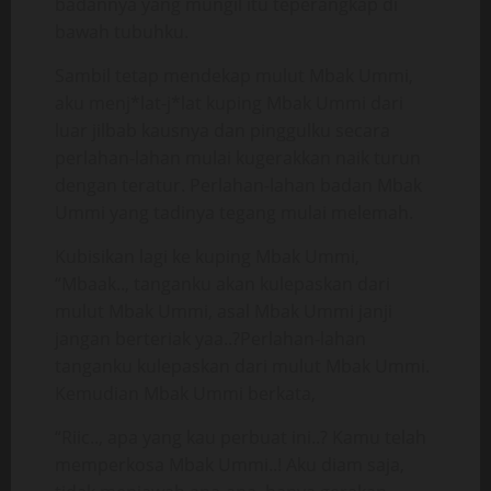
badannya yang mungil itu teperangkap di
bawah tubuhku.
Sambil tetap mendekap mulut Mbak Ummi,
aku menj*lat-j*lat kuping Mbak Ummi dari
luar jilbab kausnya dan pinggulku secara
perlahan-lahan mulai kugerakkan naik turun
dengan teratur. Perlahan-lahan badan Mbak
Ummi yang tadinya tegang mulai melemah.
Kubisikan lagi ke kuping Mbak Ummi,
“Mbaak.., tanganku akan kulepaskan dari
mulut Mbak Ummi, asal Mbak Ummi janji
jangan berteriak yaa..?Perlahan-lahan
tanganku kulepaskan dari mulut Mbak Ummi.
Kemudian Mbak Ummi berkata,
“Riic.., apa yang kau perbuat ini..? Kamu telah
memperkosa Mbak Ummi..! Aku diam saja,