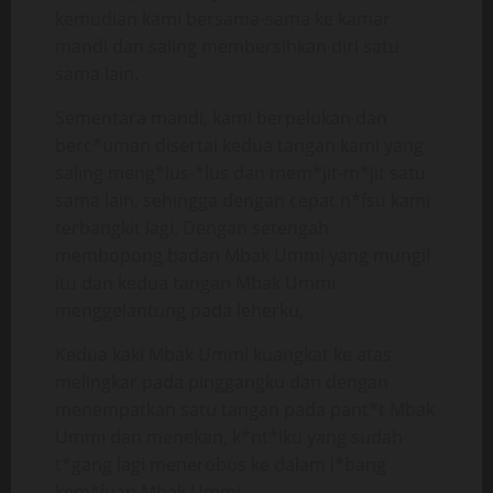
kemudian kami bersama-sama ke kamar
mandi dan saling membersihkan diri satu
sama lain.
Sementara mandi, kami berpelukan dan
berc*uman disertai kedua tangan kami yang
saling meng*lus-*lus dan mem*jit-m*jit satu
sama lain, sehingga dengan cepat n*fsu kami
terbangkit lagi. Dengan setengah
membopong badan Mbak Ummi yang mungil
itu dan kedua tangan Mbak Ummi
menggelantung pada leherku,
Kedua kaki Mbak Ummi kuangkat ke atas
melingkar pada pinggangku dan dengan
menempatkan satu tangan pada pant*t Mbak
Ummi dan menekan, k*nt*lku yang sudah
t*gang lagi menerobos ke dalam l*bang
kem*luan Mbak Ummi