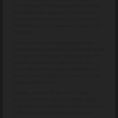
m*m*k Mbak Ummi terasa dipelintir-pelintir
dan seakan-akan dipijit-pijit oleh otot-otot
dalam m*m*k wanita alim yang montok ini.
Hal ini menimbulkan kenikmatan yang sukar
dilukiskan.
Karena sudah kepalang tanggung, maka
tangan kananku yang tadinya bertumpu pada
tempat tidur kulepaskan. Sekarang seluruh
badanku menekan dengan rapat ke atas
badan Mbak Ummi, kepalaku kuletakkan di
samping kepala Mbak Ummi sambil berbisik
kekuping Mbak Ummi.
“Mbaak.., mbaak.., ini aku Eric. Tenang
mbaak.., sshheett.., shhett..! bisikku. Bibiku
yang alim namun montok ini masih mencoba
melepaskan diri, tapi tidak kuasa karena