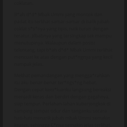
coklatan.
B*ah d*d* Mbak Ummi yang montok dan
padat itu terlihat samar-samar di balik jubah
coklat s*s*nya yang tipis, naik turun dengan
teratur. Jilbabnya yang tersingkap tak mampu
menutupinya. Walaupun dalam posisi
telentang, tapi b*ah d*d* Mbak Ummi terlihat
mencuat ke atas dengan put*ngnya yang kecil
nampak jelas.
Melihat pemandangan yang mengga*rahkan
itu aku benar-benar ter*ngs*ng hebat.
Dengan cepat kem*luanku langsung bereaksi
menjadi keras dan berdiri dengan gagahnya,
siap tempur. Perlahan-lahan kuberjongkok di
samping tempat tidur dan tanganku secara
hati-hati menarik jubah mbak Ummi semakin
keatas, sehingga C*nya semakin jelas terlihat.