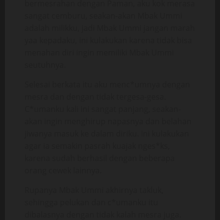
bermesrahan dengan Paman, aku kok merasa
sangat cemburu, seakan-akan Mbak Ummi
adalah milikku, jadi Mbak Ummi jangan marah
yaa kepadaku, ini kulakukan karena tidak bisa
menahan diri ingin memiliki Mbak Ummi
seutuhnya.
Selesai berkata itu aku menc*umnya dengan
mesra dan dengan tidak tergesa-gesa.
C*umanku kali ini sangat panjang, seakan-
akan ingin menghirup napasnya dan belahan
jiwanya masuk ke dalam diriku. Ini kulakukan
agar ia semakin pasrah kuajak nges*ks,
karena sudah berhasil dengan beberapa
orang cewek lainnya.
Rupanya Mbak Ummi akhirnya takluk,
sehingga pelukan dan c*umanku itu
dibalasnya dengan tidak kalah mesra juga.