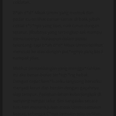
coklatan.
B*ah d*d* Mbak Ummi yang montok dan
padat itu terlihat samar-samar di balik jubah
coklat s*s*nya yang tipis, naik turun dengan
teratur. Jilbabnya yang tersingkap tak mampu
menutupinya. Walaupun dalam posisi
telentang, tapi b*ah d*d* Mbak Ummi terlihat
mencuat ke atas dengan put*ngnya yang kecil
nampak jelas.
Melihat pemandangan yang mengga*rahkan
itu aku benar-benar ter*ngs*ng hebat.
Dengan cepat kem*luanku langsung bereaksi
menjadi keras dan berdiri dengan gagahnya,
siap tempur. Perlahan-lahan kuberjongkok di
samping tempat tidur dan tanganku secara
hati-hati menarik jubah mbak Ummi semakin
keatas, sehingga C*nya semakin jelas terlihat.