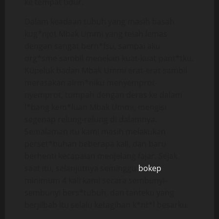
ke tempat tidur.
Dalam keadaan tubuh yang masih basah
kug*njot Mbak Ummi yang telah lemas
dengan sangat bern*fsu, sampai aku
org*sme sambil menekan kuat-kuat pant*tku.
Kupeluk badan Mbak Ummi erat-erat sambil
merasakan airm*niku menyemprot-
nyemprot, tumpah dengan deras ke dalam
l*bang kem*luan Mbak Ummi, mengisi
segenap relung-relung di dalamnya.
Semalaman itu kami masih melakukan
perset*buhan beberapa kali, dan baru
berhenti kecapaian menjelang fajar. Sejak
saat itu, selanjutnya seminggu
bokep
minimum 4 kali kami secara sembunyi-
sembunyi bers*tubuh, dan tanteku yang
berjilbab itu selalu ketagihan k*nt*l besarku.