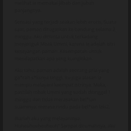
melihat ia memakai jilbab dan jubah
panjangnya.
Sensasi yang terjadi seakan lebih erotis. Suatu
saat, paman ditugaskan ke bandung selama 2
minggu. Aku diminta untuk terkadang
menjenguk Mbak Ummi, karena ia adalah istri
kesayangan paman. Kesempatan untuk
mendapatkan apa yang kuinginkan.
Aku tahu, paman adalah seorang pria yang
ga*rah s*ksnya tinggi. Itu juga alasan ia
mampu melayani keempat istrinya. Maka,
pastilah mbak Ummi yang sudah ditinggal 1
minggu dan tidak merasakan bel*ian
suaminya, merasa rindu pada bel*ian laki2.
Biarlah aku yang melayaninya.
Huheuhueheuheuh” Sampai dirumahnya, aku