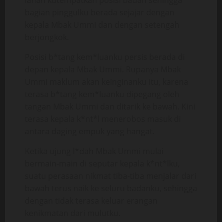
lahan kutempatkan posisi badan sehingga
bagian pinggulku berada sejajar dengan
kepala Mbak Ummi dan dengan setengah
berjongkok.
Posisi b*tang kem*luanku persis berada di
depan kepala Mbak Ummi. Rupanya Mbak
Ummi maklum akan keinginanku itu, karena
terasa b*tang kem*luanku dipegang oleh
tangan Mbak Ummi dan ditarik ke bawah. Kini
terasa kepala k*nt*l menerobos masuk di
antara daging empuk yang hangat.
Ketika ujung l*dah Mbak Ummi mulai
bermain-main di seputar kepala k*nt*lku,
suatu perasaan nikmat tiba-tiba menjalar dari
bawah terus naik ke seluru badanku, sehingga
dengan tidak terasa keluar erangan
kenikmatan dari mulutku.