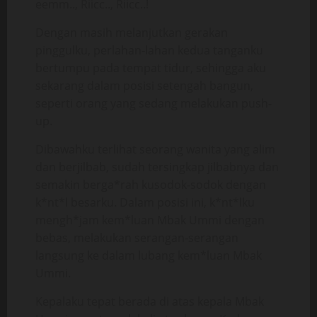
eemm.., Riicc.., Riicc..!
Dengan masih melanjutkan gerakan
pinggulku, perlahan-lahan kedua tanganku
bertumpu pada tempat tidur, sehingga aku
sekarang dalam posisi setengah bangun,
seperti orang yang sedang melakukan push-
up.
Dibawahku terlihat seorang wanita yang alim
dan berjilbab, sudah tersingkap jilbabnya dan
semakin berga*rah kusodok-sodok dengan
k*nt*l besarku. Dalam posisi ini, k*nt*lku
mengh*jam kem*luan Mbak Ummi dengan
bebas, melakukan serangan-serangan
langsung ke dalam lubang kem*luan Mbak
Ummi.
Kepalaku tepat berada di atas kepala Mbak