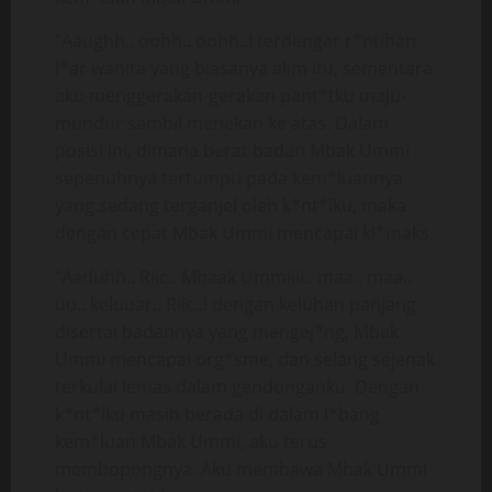
“Aaughh.. oohh.. oohh..! terdengar r*ntihan
l*ar wanita yang biasanya alim itu, sementara
aku menggerakan-gerakan pant*tku maju-
mundur sambil menekan ke atas. Dalam
posisi ini, dimana berat badan Mbak Ummi
sepenuhnya tertumpu pada kem*luannya
yang sedang terganjel oleh k*nt*lku, maka
dengan cepat Mbak Ummi mencapai kl*maks.
“Aaduhh.. Riic.. Mbaak Ummiiii.. maa.. maa..
uu.. keluuar.. Riic..! dengan keluhan panjang
disertai badannya yang mengej*ng, Mbak
Ummi mencapai org*sme, dan selang sejenak
terkulai lemas dalam gendonganku. Dengan
k*nt*lku masih berada di dalam l*bang
kem*luan Mbak Ummi, aku terus
membopongnya. Aku membawa Mbak Ummi