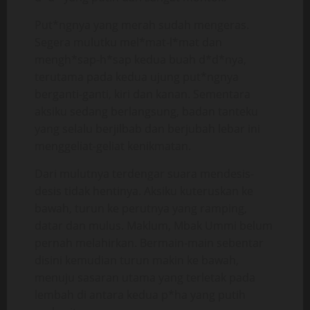
Put*ngnya yang merah sudah mengeras.
Segera mulutku mel*mat-l*mat dan
mengh*sap-h*sap kedua buah d*d*nya,
terutama pada kedua ujung put*ngnya
berganti-ganti, kiri dan kanan. Sementara
aksiku sedang berlangsung, badan tanteku
yang selalu berjilbab dan berjubah lebar ini
menggeliat-geliat kenikmatan.
Dari mulutnya terdengar suara mendesis-
desis tidak hentinya. Aksiku kuteruskan ke
bawah, turun ke perutnya yang ramping,
datar dan mulus. Maklum, Mbak Ummi belum
pernah melahirkan. Bermain-main sebentar
disini kemudian turun makin ke bawah,
menuju sasaran utama yang terletak pada
lembah di antara kedua p*ha yang putih