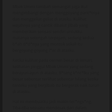
Mbak Ummi tambah semangat juga ikut
mengimbangi dengan menggoyang pant*tnya
dan menggeliat-geliat di atasku. Kulihat
wajahnya yang cantik dibalut jilbab yang
memberikan sensasi sendiri untukku.
matanya setengah terpejam, sedang kedua
b*ah d*d*nya yang montok sekali itu
bergoyang-goyang l*ar di atasku.
Ketika kulihat pada cermin besar di lemari,
kelihatan pinggul Mbak Ummi yang sedang
berayun-ayun di atasku. B*tang k*nt*lku yang
besar sebentar terlihat sebentar hilang ketika
tanteku yang berjilbab itu bergerak naik turun
di atasku.
Hal ini membuatku jadi makin ter*ngs*ng.
Tiba-tiba sesuatu mendesak dari dalam