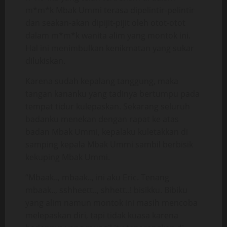
m*m*k Mbak Ummi terasa dipelintir-pelintir
dan seakan-akan dipijit-pijit oleh otot-otot
dalam m*m*k wanita alim yang montok ini.
Hal ini menimbulkan kenikmatan yang sukar
dilukiskan.
Karena sudah kepalang tanggung, maka
tangan kananku yang tadinya bertumpu pada
tempat tidur kulepaskan. Sekarang seluruh
badanku menekan dengan rapat ke atas
badan Mbak Ummi, kepalaku kuletakkan di
samping kepala Mbak Ummi sambil berbisik
kekuping Mbak Ummi.
“Mbaak.., mbaak.., ini aku Eric. Tenang
mbaak.., sshheett.., shhett..! bisikku. Bibiku
yang alim namun montok ini masih mencoba
melepaskan diri, tapi tidak kuasa karena