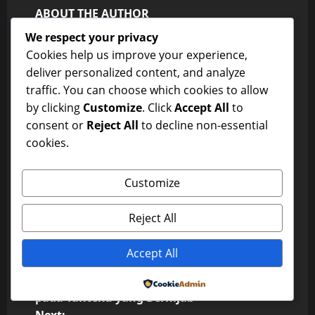
ABOUT THE AUTHOR
We respect your privacy
Cookies help us improve your experience,
deliver personalized content, and analyze
traffic. You can choose which cookies to allow
by clicking
Customize
. Click
Accept All
to
consent or
Reject All
to decline non-essential
cookies.
dxwfc
Customize
Administrator
Visit Website
View All Posts
Reject All
Accept All
P
Previous:
Kisah Tersembunyi yang Membawaku
Powered by
o
pada Tanteku yang Berhijab