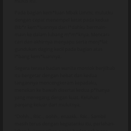
mulus itu.
Pada bagian kem*luan Mbak Ummi, mulutku
dengan cepat menempel ketat pada kedua
Bib*r kem*luannya dan l*dahku bermain-
main ke dalam lubang m*m*knya. Mencari-
cari dan akhirnya menyapu serta menj*lat
gundukan daging kecil pada bagian atas
l*bang kem*luannya.
Segera terasa badan wanita montok berjilbab
itu bergetar dengan hebat dan kedua
tangannya mencengkeram kepadaku,
menekan ke bawah disertai kedua p*hanya
yang menegang dengan kuat. Keluhan
panjang keluar dari mulutnya,
“Oohh.., Riic.., oohh.. enaakk.. Riic.. Sambil
masih terus dengan kegiatanku itu, perlahan-