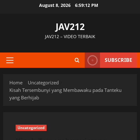
Skip
August 8, 2026
6:59:13 PM
to
content
JAV212
JAV212 – VIDEO TERBAIK
SUBSCRIBE
Primary
Menu
Home
Uncategorized
Kisah Tersembunyi yang Membawaku pada Tanteku
yang Berhijab
Uncategorized