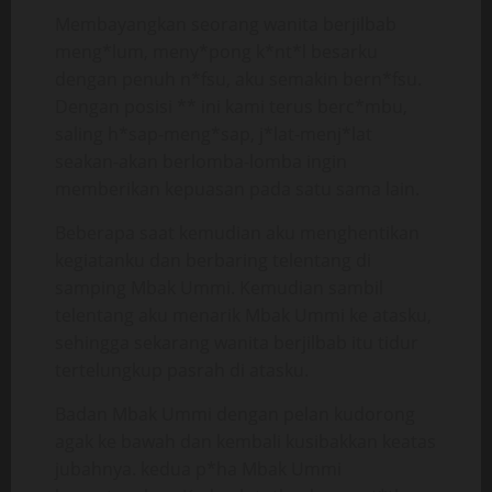
Membayangkan seorang wanita berjilbab
meng*lum, meny*pong k*nt*l besarku
dengan penuh n*fsu, aku semakin bern*fsu.
Dengan posisi ** ini kami terus berc*mbu,
saling h*sap-meng*sap, j*lat-menj*lat
seakan-akan berlomba-lomba ingin
memberikan kepuasan pada satu sama lain.
Beberapa saat kemudian aku menghentikan
kegiatanku dan berbaring telentang di
samping Mbak Ummi. Kemudian sambil
telentang aku menarik Mbak Ummi ke atasku,
sehingga sekarang wanita berjilbab itu tidur
tertelungkup pasrah di atasku.
Badan Mbak Ummi dengan pelan kudorong
agak ke bawah dan kembali kusibakkan keatas
jubahnya. kedua p*ha Mbak Ummi