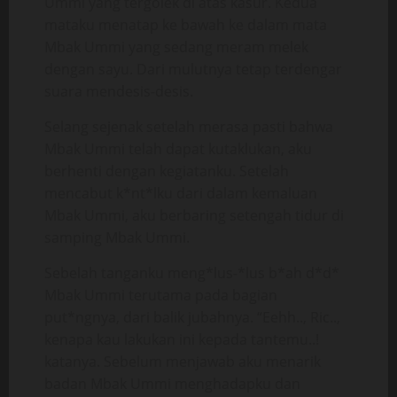
Ummi yang tergolek di atas kasur. Kedua
mataku menatap ke bawah ke dalam mata
Mbak Ummi yang sedang meram melek
dengan sayu. Dari mulutnya tetap terdengar
suara mendesis-desis.
Selang sejenak setelah merasa pasti bahwa
Mbak Ummi telah dapat kutaklukan, aku
berhenti dengan kegiatanku. Setelah
mencabut k*nt*lku dari dalam kemaluan
Mbak Ummi, aku berbaring setengah tidur di
samping Mbak Ummi.
Sebelah tanganku meng*lus-*lus b*ah d*d*
Mbak Ummi terutama pada bagian
put*ngnya, dari balik jubahnya. “Eehh.., Ric..,
kenapa kau lakukan ini kepada tantemu..!
katanya. Sebelum menjawab aku menarik
badan Mbak Ummi menghadapku dan