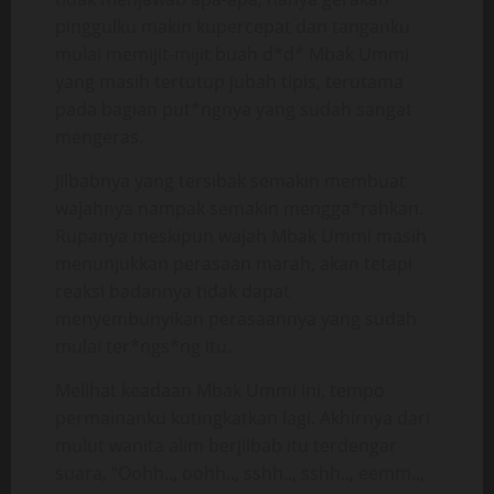
pinggulku makin kupercepat dan tanganku
mulai memijit-mijit buah d*d* Mbak Ummi
yang masih tertutup jubah tipis, terutama
pada bagian put*ngnya yang sudah sangat
mengeras.
Jilbabnya yang tersibak semakin membuat
wajahnya nampak semakin mengga*rahkan.
Rupanya meskipun wajah Mbak Ummi masih
menunjukkan perasaan marah, akan tetapi
reaksi badannya tidak dapat
menyembunyikan perasaannya yang sudah
mulai ter*ngs*ng itu.
Melihat keadaan Mbak Ummi ini, tempo
permainanku kutingkatkan lagi. Akhirnya dari
mulut wanita alim berjilbab itu terdengar
suara, “Oohh.., oohh.., sshh.., sshh.., eemm..,