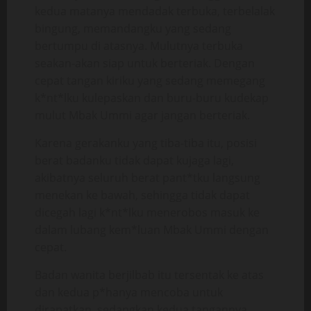
kedua matanya mendadak terbuka, terbelalak
bingung, memandangku yang sedang
bertumpu di atasnya. Mulutnya terbuka
seakan-akan siap untuk berteriak. Dengan
cepat tangan kiriku yang sedang memegang
k*nt*lku kulepaskan dan buru-buru kudekap
mulut Mbak Ummi agar jangan berteriak.
Karena gerakanku yang tiba-tiba itu, posisi
berat badanku tidak dapat kujaga lagi,
akibatnya seluruh berat pant*tku langsung
menekan ke bawah, sehingga tidak dapat
dicegah lagi k*nt*lku menerobos masuk ke
dalam lubang kem*luan Mbak Ummi dengan
cepat.
Badan wanita berjilbab itu tersentak ke atas
dan kedua p*hanya mencoba untuk
dirapatkan, sedangkan kedua tangannya