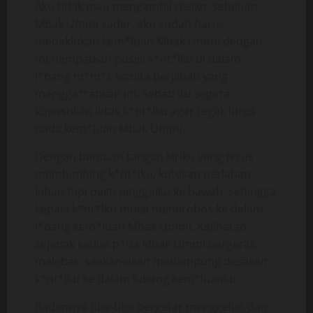
Aku tidak mau mengambil resiko, sebelum
Mbak Ummi sadar, aku sudah harus
menaklukan kem*luan Mbak Ummi dengan
menempatkan posisi k*nt*lku di dalam
l*bang m*m*k wanita berjilbab yang
mengga*rahkan ini. Sebab itu segera
kupastikan letak k*nt*lku agar tegak lurus
pada kem*luan Mbak Ummi.
Dengan bantuan tangan kiriku yang terus
membimbing k*nt*lku, kutekan perlahan-
lahan tapi pasti pinggulku ke bawah, sehingga
kepala k*nt*lku mulai menerobos ke dalam
l*bang kem*luan Mbak Ummi. Kelihatan
sejenak kedua p*ha Mbak Ummi bergerak
melebar, seakan-akan menampung desakan
k*nt*lku ke dalam lubang kem*luanku.
Badannya tiba-tiba bergetar menggeliat dan