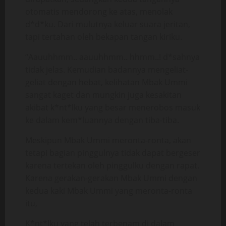
otomatis mendorong ke atas, menolak
d*d*ku. Dari mulutnya keluar suara jeritan,
tapi tertahan oleh bekapan tangan kiriku.
“Aauuhhmm.. aauuhhmm.. hhmm..! d*sahnya
tidak jelas. Kemudian badannya mengeliat-
geliat dengan hebat, kelihatan Mbak Ummi
sangat kaget dan mungkin juga kesakitan
akibat k*nt*lku yang besar menerobos masuk
ke dalam kem*luannya dengan tiba-tiba.
Meskipun Mbak Ummi meronta-ronta, akan
tetapi bagian pinggulnya tidak dapat bergeser
karena tertekan oleh pinggulku dengan rapat.
Karena gerakan-gerakan Mbak Ummi dengan
kedua kaki Mbak Ummi yang meronta-ronta
itu,
K*nt*lku yang telah terbenam di dalam