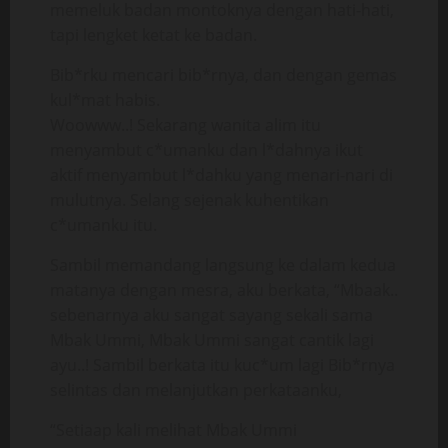
memeluk badan montoknya dengan hati-hati,
tapi lengket ketat ke badan.
Bib*rku mencari bib*rnya, dan dengan gemas
kul*mat habis.
Woowww..! Sekarang wanita alim itu
menyambut c*umanku dan l*dahnya ikut
aktif menyambut l*dahku yang menari-nari di
mulutnya. Selang sejenak kuhentikan
c*umanku itu.
Sambil memandang langsung ke dalam kedua
matanya dengan mesra, aku berkata, “Mbaak..
sebenarnya aku sangat sayang sekali sama
Mbak Ummi, Mbak Ummi sangat cantik lagi
ayu..! Sambil berkata itu kuc*um lagi Bib*rnya
selintas dan melanjutkan perkataanku,
“Setiaap kali melihat Mbak Ummi