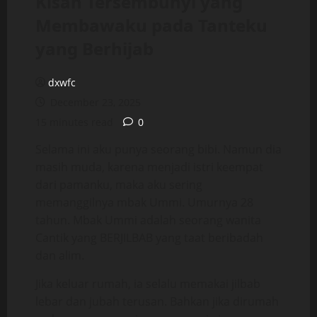
Kisah Tersembunyi yang
Membawaku pada Tanteku
yang Berhijab
dxwfc
December 23, 2025
15 minutes read
0
Selama ini aku punya seorang bibi. Namun dia
masih muda, karena menjadi istri keempat
dari pamanku, maka aku sering
memanggilnya mbak Ummi. Umurnya 28
tahun. Mbak Ummi adalah seorang wanita
Cantik yang BERJILBAB yang taat beribadah
dan alim.
Jika keluar rumah, ia selalu memakai jilbab
lebar dan jubah terusan. Bahkan jika dirumah