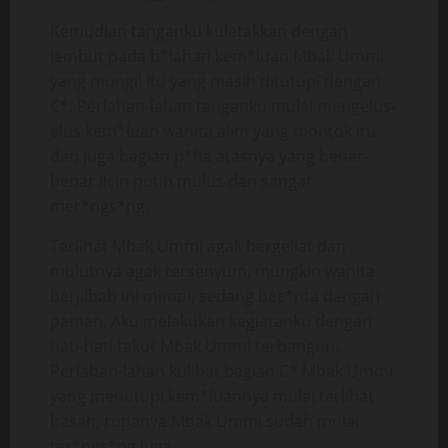
Kemudian tanganku kuletakkan dengan
lembut pada b*lahan kem*luan Mbak Ummi
yang mungil itu yang masih ditutupi dengan
C*. Perlahan-lahan tanganku mulai mengelus-
elus kem*luan wanita alim yang montok itu
dan juga bagian p*ha atasnya yang benar-
benar licin putih mulus dan sangat
mer*ngs*ng.
Terlihat Mbak Ummi agak bergeliat dan
mulutnya agak tersenyum, mungkin wanita
berjilbab ini mimpi, sedang bec*nta dengan
paman. Aku melakukan kegiatanku dengan
hati-hati takut Mbak Ummi terbangun.
Perlahan-lahan kulihat bagian C* Mbak Ummi
yang menutupi kem*luannya mulai terlihat
basah, rupanya Mbak Ummi sudah mulai
ter*ngs*ng juga.