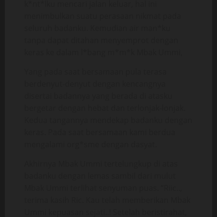
k*nt*lku mencari jalan keluar, hal ini
menimbulkan suatu perasaan nikmat pada
seluruh badanku. Kemudian air man*ku
tanpa dapat ditahan menyemprot dengan
keras ke dalam l*bang m*m*k Mbak Ummi,
Yang pada saat bersamaan pula terasa
berdenyut-denyut dengan kencangnya
disertai badannya yang berada di atasku
bergetar dengan hebat dan terlonjak-lonjak.
Kedua tangannya mendekap badanku dengan
keras. Pada saat bersamaan kami berdua
mengalami org*sme dengan dasyat.
Akhirnya Mbak Ummi tertelungkup di atas
badanku dengan lemas sambil dari mulut
Mbak Ummi terlihat senyuman puas. “Riic..,
terima kasih Ric. Kau telah memberikan Mbak
Ummi kepuasan sejati..! Setelah beristirahat,