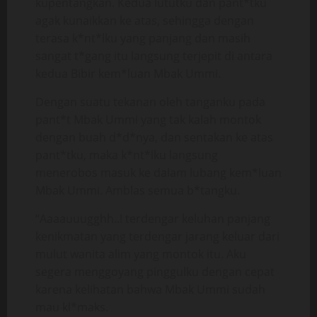
kupentangkan. Kedua lututku dan pant*tku
agak kunaikkan ke atas, sehingga dengan
terasa k*nt*lku yang panjang dan masih
sangat t*gang itu langsung terjepit di antara
kedua Bibir kem*luan Mbak Ummi.
Dengan suatu tekanan oleh tanganku pada
pant*t Mbak Ummi yang tak kalah montok
dengan buah d*d*nya, dan sentakan ke atas
pant*tku, maka k*nt*lku langsung
menerobos masuk ke dalam lubang kem*luan
Mbak Ummi. Amblas semua b*tangku.
“Aaaauuugghh..! terdengar keluhan panjang
kenikmatan yang terdengar jarang keluar dari
mulut wanita alim yang montok itu. Aku
segera menggoyang pinggulku dengan cepat
karena kelihatan bahwa Mbak Ummi sudah
mau kl*maks.