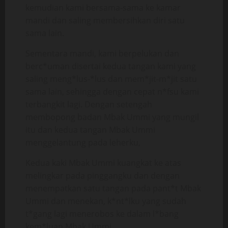
kemudian kami bersama-sama ke kamar
mandi dan saling membersihkan diri satu
sama lain.
Sementara mandi, kami berpelukan dan
berc*uman disertai kedua tangan kami yang
saling meng*lus-*lus dan mem*jit-m*jit satu
sama lain, sehingga dengan cepat n*fsu kami
terbangkit lagi. Dengan setengah
membopong badan Mbak Ummi yang mungil
itu dan kedua tangan Mbak Ummi
menggelantung pada leherku,
Kedua kaki Mbak Ummi kuangkat ke atas
melingkar pada pinggangku dan dengan
menempatkan satu tangan pada pant*t Mbak
Ummi dan menekan, k*nt*lku yang sudah
t*gang lagi menerobos ke dalam l*bang
kem*luan Mbak Ummi