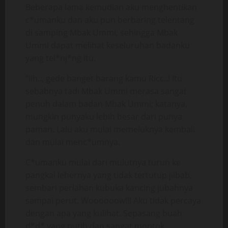
Beberapa lama kemudian aku menghentikan
c*umanku dan aku pun berbaring telentang
di samping Mbak Ummi, sehingga Mbak
Ummi dapat melihat keseluruhan badanku
yang tel*nj*ng itu.
“Iih.., gede banget barang kamu Ricc..! Itu
sebabnya tadi Mbak Ummi merasa sangat
penuh dalam badan Mbak Ummi; katanya,
mungkin punyaku lebih besar dari punya
paman. Lalu aku mulai memeluknya kembali
dan mulai menc*umnya.
C*umanku mulai dari mulutnya turun ke
pangkal lehernya yang tidak tertutup jilbab,
sembari perlahan kubuka kancing jubahnya
sampai perut. Woooooow!!! Aku tidak percaya
dengan apa yang kulihat. Sepasang buah
d*d* yang putih dan sangat montok.