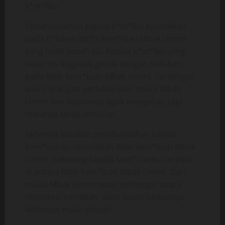
k*nt*lku.
Perlahan-lahan kepala k*nt*lku kuletakkan
pada b*lahan Bib*r kem*luan Mbak Ummi
yang telah basah itu. Kepala k*nt*lku yang
besar itu kugosok-gosok dengan hati-hati
pada Bibir kem*luan Mbak Ummi. Terdengar
suara erangan perlahan dari mulut Mbak
Ummi dan badannya agak mengeliat, tapi
matanya tetap tertutup.
Akhirnya kutekan perlahan-lahan kepala
kem*luanku membelah Bibir kem*luan Mbak
Ummi. Sekarang kepala kem*luanku terjepit
di antara Bibir kem*luan Mbak Ummi. Dari
mulut Mbak Ummi tetap terdengar suara
mendesis perlahan, akan tetapi badannya
kelihatan mulai gelisah.