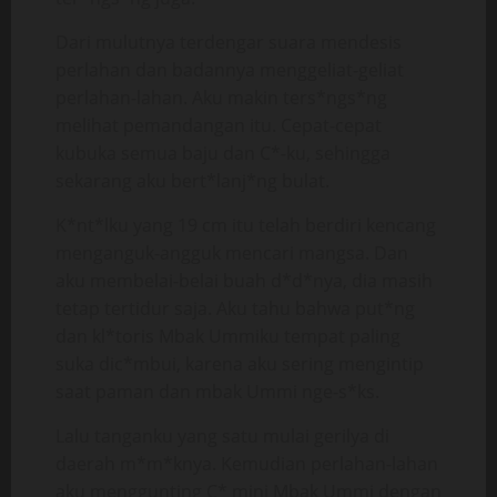
Dari mulutnya terdengar suara mendesis
perlahan dan badannya menggeliat-geliat
perlahan-lahan. Aku makin ters*ngs*ng
melihat pemandangan itu. Cepat-cepat
kubuka semua baju dan C*-ku, sehingga
sekarang aku bert*lanj*ng bulat.
K*nt*lku yang 19 cm itu telah berdiri kencang
menganguk-angguk mencari mangsa. Dan
aku membelai-belai buah d*d*nya, dia masih
tetap tertidur saja. Aku tahu bahwa put*ng
dan kl*toris Mbak Ummiku tempat paling
suka dic*mbui, karena aku sering mengintip
saat paman dan mbak Ummi nge-s*ks.
Lalu tanganku yang satu mulai gerilya di
daerah m*m*knya. Kemudian perlahan-lahan
aku menggunting C* mini Mbak Ummi dengan