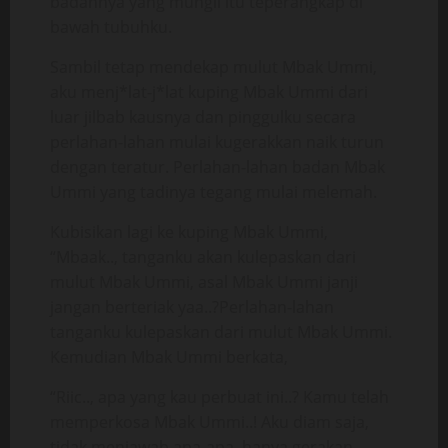
badannya yang mungil itu teperangkap di
bawah tubuhku.
Sambil tetap mendekap mulut Mbak Ummi,
aku menj*lat-j*lat kuping Mbak Ummi dari
luar jilbab kausnya dan pinggulku secara
perlahan-lahan mulai kugerakkan naik turun
dengan teratur. Perlahan-lahan badan Mbak
Ummi yang tadinya tegang mulai melemah.
Kubisikan lagi ke kuping Mbak Ummi,
“Mbaak.., tanganku akan kulepaskan dari
mulut Mbak Ummi, asal Mbak Ummi janji
jangan berteriak yaa..?Perlahan-lahan
tanganku kulepaskan dari mulut Mbak Ummi.
Kemudian Mbak Ummi berkata,
“Riic.., apa yang kau perbuat ini..? Kamu telah
memperkosa Mbak Ummi..! Aku diam saja,
tidak menjawab apa-apa, hanya gerakan