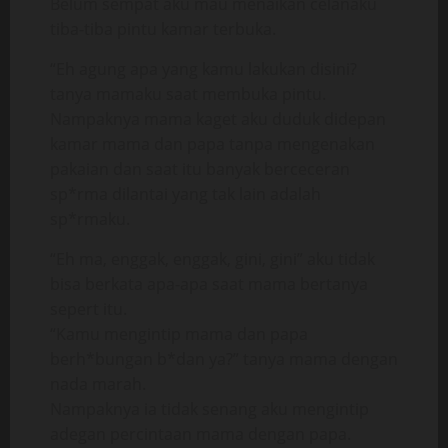
Belum sempat aku mau menaikan celanaku
tiba-tiba pintu kamar terbuka.
“Eh agung apa yang kamu lakukan disini?
tanya mamaku saat membuka pintu.
Nampaknya mama kaget aku duduk didepan
kamar mama dan papa tanpa mengenakan
pakaian dan saat itu banyak berceceran
sp*rma dilantai yang tak lain adalah
sp*rmaku.
“Eh ma, enggak, enggak, gini, gini” aku tidak
bisa berkata apa-apa saat mama bertanya
sepert itu.
“Kamu mengintip mama dan papa
berh*bungan b*dan ya?” tanya mama dengan
nada marah.
Nampaknya ia tidak senang aku mengintip
adegan percintaan mama dengan papa.