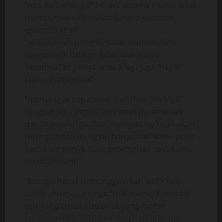
“Apa itu benar pa? berarti selama ini aku tidak
mempunyai adik bukan karena keadaan
ekonomi kita?”
“ya bukanlah gung!!!!! Kalau ekonomi kita
sangat baik bahkan kalau kita punya
kesempatan punya anak 5 lagi juga masih
cukup harta papa”
“memangya papa pengin anak segitu lagi?”
“enggak juga papa Cuma anak perempuan
dari mama kamu. Tapi mungkin itu tidak akan
terwujud dan mungkin hanya dari kamu papa
berharap punya cucu perempuan saat kamu
menikah nanti”
“kenapa harus menunggu nikah pa? kalau
boleh aku mau mengh*mili mama. Kan tidak
ada yang tahu kalau anak yang mama
kandung nanti adalah anaku?” ucapku dan