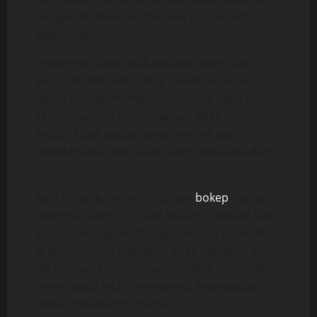
dengan mamaku sedangkan papaku tidur
dikamarku.
Hubungan kami tidak berakhir disitu tapi
setiap malam kami tetap melaksanakannya
tetapi setelah mama memuaskan papa dulu
sedangkan aku mendapatkan jatah yang
kedua. Tidak apalah yang penting aku
mendapatkan kepuasan yang tiada tara dari
mama.
Satu bulan kami behubungan
bokep
mama
akhirnya hamil juga dan keluarga besaar kami
sangat senang begitu juga dengan papa dan
ia selalu bilang pokoknya anak sekaligus cucu
dia itu harus perempuan. Setelah kehamilan
mama papa lebih memberiku kesempatan
untuk meyetub*hi mama.