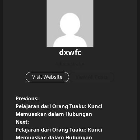
dxwfc
Administrator
Visit Website
View All Posts
P
Previous:
Pelajaran dari Orang Tuaku: Kunci
o
Memuaskan dalam Hubungan
Next:
s
Pelajaran dari Orang Tuaku: Kunci
Memuaskan dalam Hubungan