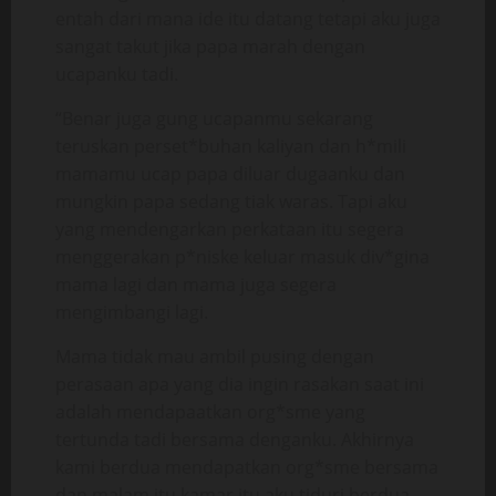
entah dari mana ide itu datang tetapi aku juga
sangat takut jika papa marah dengan
ucapanku tadi.
“Benar juga gung ucapanmu sekarang
teruskan perset*buhan kaliyan dan h*mili
mamamu ucap papa diluar dugaanku dan
mungkin papa sedang tiak waras. Tapi aku
yang mendengarkan perkataan itu segera
menggerakan p*niske keluar masuk div*gina
mama lagi dan mama juga segera
mengimbangi lagi.
Mama tidak mau ambil pusing dengan
perasaan apa yang dia ingin rasakan saat ini
adalah mendapaatkan org*sme yang
tertunda tadi bersama denganku. Akhirnya
kami berdua mendapatkan org*sme bersama
dan malam itu kamar itu aku tiduri berdua