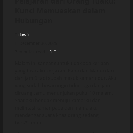
Pelajaran dari Orang Tuaku:
Kunci Memuaskan dalam
Hubungan
dxwfc
December 30, 2025
7 minutes read
0
Malam ini sangat suntuk tidak ada kerjaan
yang bisa aku kerjakan. Papa dan Mama dari
dari jam 9 tadi sudah masuk kamar tidur. Aku
yang sudah bosan ingin tidur juga dan jam
diruang tamu menunjukan pukul 10 malam.
Saat aku hendak menuju kamarku dan
melintasi kamar papa dan mama aku
mendengar suara khas orang sedang
bers*tubuh.