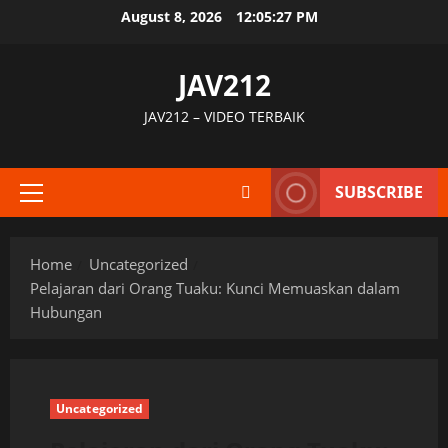
Skip
August 8, 2026
12:05:27 PM
to
content
JAV212
JAV212 – VIDEO TERBAIK
SUBSCRIBE
Primary
Menu
Home
Uncategorized
Pelajaran dari Orang Tuaku: Kunci Memuaskan dalam
Hubungan
Uncategorized