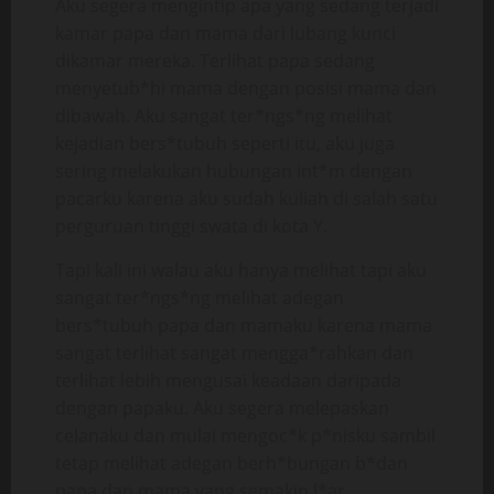
Aku segera mengintip apa yang sedang terjadi
kamar papa dan mama dari lubang kunci
dikamar mereka. Terlihat papa sedang
menyetub*hi mama dengan posisi mama dan
dibawah. Aku sangat ter*ngs*ng melihat
kejadian bers*tubuh seperti itu, aku juga
sering melakukan hubungan int*m dengan
pacarku karena aku sudah kuliah di salah satu
perguruan tinggi swata di kota Y.
Tapi kali ini walau aku hanya melihat tapi aku
sangat ter*ngs*ng melihat adegan
bers*tubuh papa dan mamaku karena mama
sangat terlihat sangat mengga*rahkan dan
terlihat lebih mengusai keadaan daripada
dengan papaku. Aku segera melepaskan
celanaku dan mulai mengoc*k p*nisku sambil
tetap melihat adegan berh*bungan b*dan
papa dan mama yang semakin l*ar.