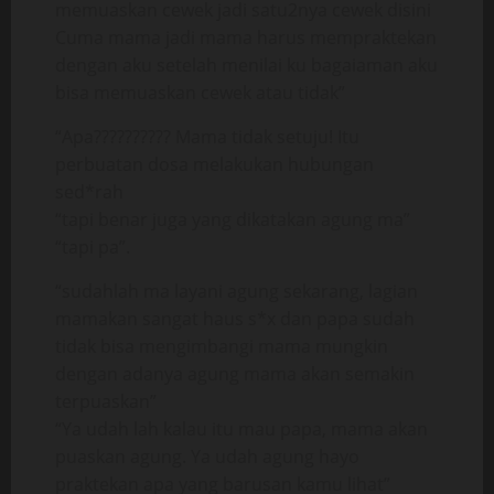
memuaskan cewek jadi satu2nya cewek disini
Cuma mama jadi mama harus mempraktekan
dengan aku setelah menilai ku bagaiaman aku
bisa memuaskan cewek atau tidak”
“Apa?????????? Mama tidak setuju! Itu
perbuatan dosa melakukan hubungan
sed*rah
“tapi benar juga yang dikatakan agung ma”
“tapi pa”.
“sudahlah ma layani agung sekarang, lagian
mamakan sangat haus s*x dan papa sudah
tidak bisa mengimbangi mama mungkin
dengan adanya agung mama akan semakin
terpuaskan”
“Ya udah lah kalau itu mau papa, mama akan
puaskan agung. Ya udah agung hayo
praktekan apa yang barusan kamu lihat”