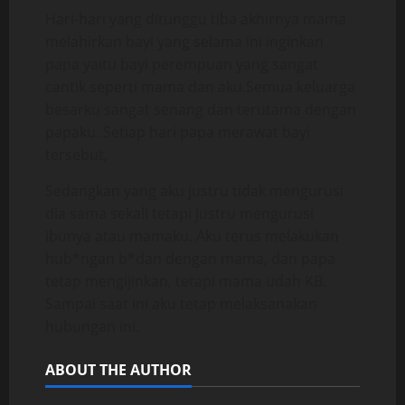
Hari-hari yang ditunggu tiba akhirnya mama
melahirkan bayi yang selama ini inginkan
papa yaitu bayi perempuan yang sangat
cantik seperti mama dan aku.Semua keluarga
besarku sangat senang dan terutama dengan
papaku. Setiap hari papa merawat bayi
tersebut,
Sedangkan yang aku justru tidak mengurusi
dia sama sekali tetapi justru mengurusi
ibunya atau mamaku. Aku terus melakukan
hub*ngan b*dan dengan mama, dan papa
tetap mengijinkan, tetapi mama udah KB.
Sampai saat ini aku tetap melaksanakan
hubungan ini.
ABOUT THE AUTHOR