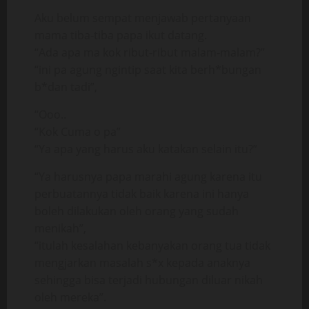
Aku belum sempat menjawab pertanyaan
mama tiba-tiba papa ikut datang.
“Ada apa ma kok ribut-ribut malam-malam?”
“ini pa agung ngintip saat kita berh*bungan
b*dan tadi”,
“Ooo..
“Kok Cuma o pa”
“Ya apa yang harus aku katakan selain itu?”
“Ya harusnya papa marahi agung karena itu
perbuatannya tidak baik karena ini hanya
boleh dilakukan oleh orang yang sudah
menikah”,
“itulah kesalahan kebanyakan orang tua tidak
mengjarkan masalah s*x kepada anaknya
sehingga bisa terjadi hubungan diluar nikah
oleh mereka”.