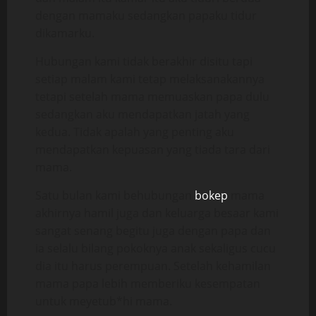
dengan mamaku sedangkan papaku tidur
dikamarku.
Hubungan kami tidak berakhir disitu tapi
setiap malam kami tetap melaksanakannya
tetapi setelah mama memuaskan papa dulu
sedangkan aku mendapatkan jatah yang
kedua. Tidak apalah yang penting aku
mendapatkan kepuasan yang tiada tara dari
mama.
Satu bulan kami behubungan
bokep
mama
akhirnya hamil juga dan keluarga besaar kami
sangat senang begitu juga dengan papa dan
ia selalu bilang pokoknya anak sekaligus cucu
dia itu harus perempuan. Setelah kehamilan
mama papa lebih memberiku kesempatan
untuk meyetub*hi mama.