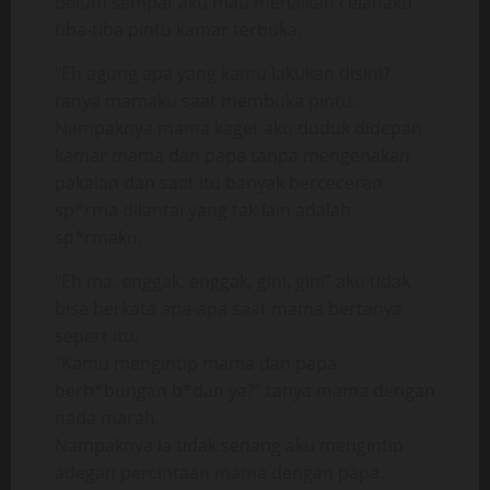
Belum sempat aku mau menaikan celanaku
tiba-tiba pintu kamar terbuka.
“Eh agung apa yang kamu lakukan disini?
tanya mamaku saat membuka pintu.
Nampaknya mama kaget aku duduk didepan
kamar mama dan papa tanpa mengenakan
pakaian dan saat itu banyak berceceran
sp*rma dilantai yang tak lain adalah
sp*rmaku.
“Eh ma, enggak, enggak, gini, gini” aku tidak
bisa berkata apa-apa saat mama bertanya
sepert itu.
“Kamu mengintip mama dan papa
berh*bungan b*dan ya?” tanya mama dengan
nada marah.
Nampaknya ia tidak senang aku mengintip
adegan percintaan mama dengan papa.