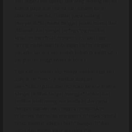
Aku segera mengintip apa yang sedang terjadi
kamar papa dan mama dari lubang kunci
dikamar mereka. Terlihat papa sedang
menyetub*hi mama dengan posisi mama dan
dibawah. Aku sangat ter*ngs*ng melihat
kejadian bers*tubuh seperti itu, aku juga
sering melakukan hubungan int*m dengan
pacarku karena aku sudah kuliah di salah satu
perguruan tinggi swata di kota Y.
Tapi kali ini walau aku hanya melihat tapi aku
sangat ter*ngs*ng melihat adegan
bers*tubuh papa dan mamaku karena mama
sangat terlihat sangat mengga*rahkan dan
terlihat lebih mengusai keadaan daripada
dengan papaku. Aku segera melepaskan
celanaku dan mulai mengoc*k p*nisku sambil
tetap melihat adegan berh*bungan b*dan
papa dan mama yang semakin l*ar.