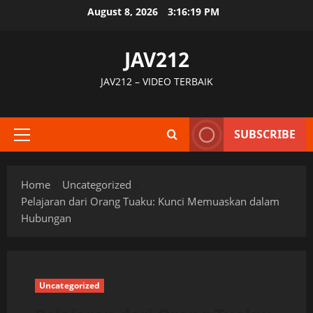
Skip
August 8, 2026
3:16:20 PM
to
content
JAV212
JAV212 – VIDEO TERBAIK
SUBSCRIBE
Primary
Menu
Home
Uncategorized
Pelajaran dari Orang Tuaku: Kunci Memuaskan dalam
Hubungan
Uncategorized