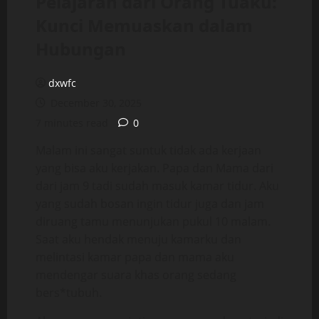
Pelajaran dari Orang Tuaku:
Kunci Memuaskan dalam
Hubungan
dxwfc
December 30, 2025
7 minutes read
0
Malam ini sangat suntuk tidak ada kerjaan
yang bisa aku kerjakan. Papa dan Mama dari
dari jam 9 tadi sudah masuk kamar tidur. Aku
yang sudah bosan ingin tidur juga dan jam
diruang tamu menunjukan pukul 10 malam.
Saat aku hendak menuju kamarku dan
melintasi kamar papa dan mama aku
mendengar suara khas orang sedang
bers*tubuh.