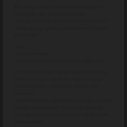
Aku belum sempat menjawab pertanyaan
mama tiba-tiba papa ikut datang.
“Ada apa ma kok ribut-ribut malam-malam?”
“ini pa agung ngintip saat kita berh*bungan
b*dan tadi”,
“Ooo..
“Kok Cuma o pa”
“Ya apa yang harus aku katakan selain itu?”
“Ya harusnya papa marahi agung karena itu
perbuatannya tidak baik karena ini hanya
boleh dilakukan oleh orang yang sudah
menikah”,
“itulah kesalahan kebanyakan orang tua tidak
mengjarkan masalah s*x kepada anaknya
sehingga bisa terjadi hubungan diluar nikah
oleh mereka”.