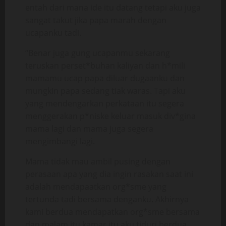
entah dari mana ide itu datang tetapi aku juga
sangat takut jika papa marah dengan
ucapanku tadi.
“Benar juga gung ucapanmu sekarang
teruskan perset*buhan kaliyan dan h*mili
mamamu ucap papa diluar dugaanku dan
mungkin papa sedang tiak waras. Tapi aku
yang mendengarkan perkataan itu segera
menggerakan p*niske keluar masuk div*gina
mama lagi dan mama juga segera
mengimbangi lagi.
Mama tidak mau ambil pusing dengan
perasaan apa yang dia ingin rasakan saat ini
adalah mendapaatkan org*sme yang
tertunda tadi bersama denganku. Akhirnya
kami berdua mendapatkan org*sme bersama
dan malam itu kamar itu aku tiduri berdua