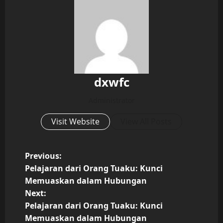
dxwfc
Administrator
Visit Website
View All Posts
P
Previous:
Pelajaran dari Orang Tuaku: Kunci
o
Memuaskan dalam Hubungan
Next:
s
Pelajaran dari Orang Tuaku: Kunci
t
Memuaskan dalam Hubungan