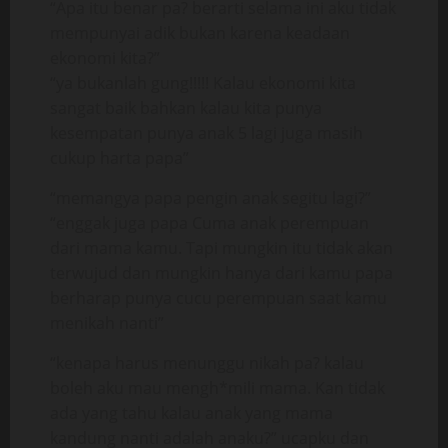
“Apa itu benar pa? berarti selama ini aku tidak
mempunyai adik bukan karena keadaan
ekonomi kita?”
“ya bukanlah gung!!!!! Kalau ekonomi kita
sangat baik bahkan kalau kita punya
kesempatan punya anak 5 lagi juga masih
cukup harta papa”
“memangya papa pengin anak segitu lagi?”
“enggak juga papa Cuma anak perempuan
dari mama kamu. Tapi mungkin itu tidak akan
terwujud dan mungkin hanya dari kamu papa
berharap punya cucu perempuan saat kamu
menikah nanti”
“kenapa harus menunggu nikah pa? kalau
boleh aku mau mengh*mili mama. Kan tidak
ada yang tahu kalau anak yang mama
kandung nanti adalah anaku?” ucapku dan