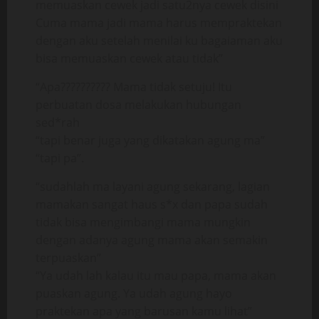
memuaskan cewek jadi satu2nya cewek disini
Cuma mama jadi mama harus mempraktekan
dengan aku setelah menilai ku bagaiaman aku
bisa memuaskan cewek atau tidak”
“Apa?????????? Mama tidak setuju! Itu
perbuatan dosa melakukan hubungan
sed*rah
“tapi benar juga yang dikatakan agung ma”
“tapi pa”.
“sudahlah ma layani agung sekarang, lagian
mamakan sangat haus s*x dan papa sudah
tidak bisa mengimbangi mama mungkin
dengan adanya agung mama akan semakin
terpuaskan”
“Ya udah lah kalau itu mau papa, mama akan
puaskan agung. Ya udah agung hayo
praktekan apa yang barusan kamu lihat”