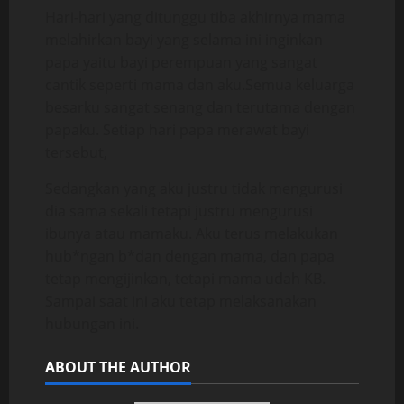
Hari-hari yang ditunggu tiba akhirnya mama
melahirkan bayi yang selama ini inginkan
papa yaitu bayi perempuan yang sangat
cantik seperti mama dan aku.Semua keluarga
besarku sangat senang dan terutama dengan
papaku. Setiap hari papa merawat bayi
tersebut,
Sedangkan yang aku justru tidak mengurusi
dia sama sekali tetapi justru mengurusi
ibunya atau mamaku. Aku terus melakukan
hub*ngan b*dan dengan mama, dan papa
tetap mengijinkan, tetapi mama udah KB.
Sampai saat ini aku tetap melaksanakan
hubungan ini.
ABOUT THE AUTHOR