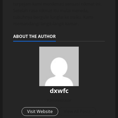
terpejam kami menikmati sensasi nikmat ini.
Setelah rasa nikmat itu mulai mereda,
tubuhnya bergulir lunglai ke sisiku. Kami
memandangi langit-langit kamar.
ABOUT THE AUTHOR
dxwfc
Administrator
Visit Website
View All Posts