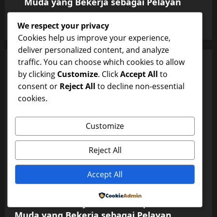
Muda yang Bekerja sebagai Pelayan
dxwfc
January 14, 2026
0
We respect your privacy
Cookies help us improve your experience,
deliver personalized content, and analyze
traffic. You can choose which cookies to allow
YOU MAY HAVE MISSED
Uncategorized
by clicking
Customize
. Click
Accept All
to
consent or
Reject All
to decline non-essential
Di Antara Pekerjaan dan Mimpi: Gadis
cookies.
Muda yang Bekerja sebagai Pelayan
dxwfc
January 14, 2026
0
Uncategorized
Customize
Di Antara Pekerjaan dan Mimpi: Gadis
Reject All
Muda yang Bekerja sebagai Pelayan
Accept All
dxwfc
January 14, 2026
0
Uncategorized
Powered by
Di Antara Pekerjaan dan Mimpi: Gadis
Muda yang Bekerja sebagai Pelayan