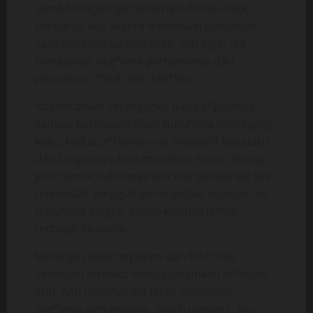
sambil tangannya menarik tubuhku naik,
berharap aku segera memasuki tubuhnya.
Tapi aku sengaja bertahan, aku ingin dia
merasakan org*sme pertamanya dari
permainan l*dah dan bib*rku.
Kugencarkan seranganku pada v*ginanya
sampai kurasakan tiba2 tubuhnya menegang
kaku, kedua p*hanya erat menjepit kepalaku
dan tangannya kuat meremas sprei. Diiringi
jerit nikmat tubuhnya lalu menyentak liar tak
terkendali, pinggulnya terangkat sejenak lalu
tubuhnya lunglai, kedua kakinya lemah
terbujur ke lantai.
Matanya rapat terpejam dan bib*rnya
setengah terbuka menggumamkan er*ngan
lirih. Aah rupanya dia telah mendapat
org*sme pertamanya, pikirku senang. Aku