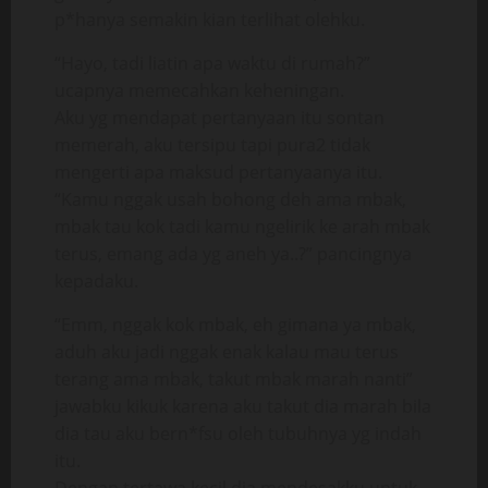
p*hanya semakin kian terlihat olehku.
“Hayo, tadi liatin apa waktu di rumah?”
ucapnya memecahkan keheningan.
Aku yg mendapat pertanyaan itu sontan
memerah, aku tersipu tapi pura2 tidak
mengerti apa maksud pertanyaanya itu.
“Kamu nggak usah bohong deh ama mbak,
mbak tau kok tadi kamu ngelirik ke arah mbak
terus, emang ada yg aneh ya..?” pancingnya
kepadaku.
“Emm, nggak kok mbak, eh gimana ya mbak,
aduh aku jadi nggak enak kalau mau terus
terang ama mbak, takut mbak marah nanti”
jawabku kikuk karena aku takut dia marah bila
dia tau aku bern*fsu oleh tubuhnya yg indah
itu.