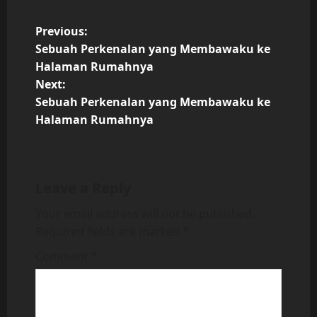
P
Previous:
Sebuah Perkenalan yang Membawaku ke
o
Halaman Rumahnya
Next:
s
Sebuah Perkenalan yang Membawaku ke
t
Halaman Rumahnya
n
a
Leave a Reply
v
Your email address will not be published.
Required fields are marked
*
i
Comment
*
g
a