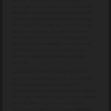
Dengan menggunakan mobilnya kami
berangkat hanya berdua, wah kesempatan
emas nih, sorak batinku dalam hati. Dalam
mobil aku ingin memulai pembicaraan dan
berkenalan dengannya tapi entah mengapa
bib*rku terasa kelu, aku jadi serba salah
karena selama di mobil p*hanya yg putih
bersih tersingkap sebagian karena bentuk
b*lahan gaun dan posisi duduknya yg
seakan2 sengaja membiarkan p*hanya
terbuka.
Sesekali aku melirik ke arah p*hanya dan
tanpa terasa adikku perlahan mulai bangkit,
ini membuatku jadi salah tingkah. Dia
rupanya diam2 juga memperhatikan tingkah
lakuku dan semakin menggoda diriku dengan
gerakan kakinya yg membuat b*lahan
gaunnya semakin lebar terbuka, membuat