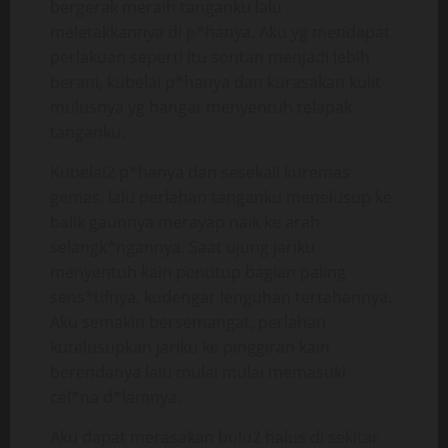
bergerak meraih tanganku lalu
meletakkannya di p*hanya. Aku yg mendapat
perlakuan seperti itu sontan menjadi lebih
berani, kubelai p*hanya dan kurasakan kulit
mulusnya yg hangat menyentuh telapak
tanganku.
Kubelai2 p*hanya dan sesekali kuremas
gemas, lalu perlahan tanganku menelusup ke
balik gaunnya merayap naik ke arah
selangk*ngannya. Saat ujung jariku
menyentuh kain penutup bagian paling
sens*tifnya, kudengar lenguhan tertahannya.
Aku semakin bersemangat, perlahan
kutelusupkan jariku ke pinggiran kain
berendanya lalu mulai mulai memasuki
cel*na d*lamnya.
Aku dapat merasakan bulu2 halus di sekitar