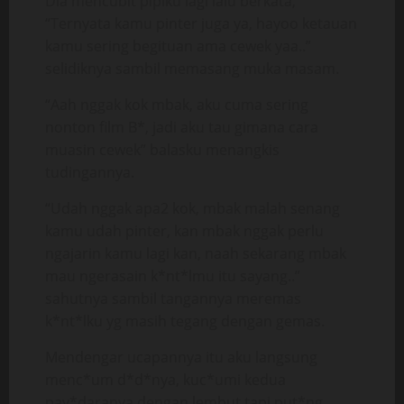
Dia mencubit pipiku lagi lalu berkata,
“Ternyata kamu pinter juga ya, hayoo ketauan
kamu sering begituan ama cewek yaa..”
selidiknya sambil memasang muka masam.
“Aah nggak kok mbak, aku cuma sering
nonton film B*, jadi aku tau gimana cara
muasin cewek” balasku menangkis
tudingannya.
“Udah nggak apa2 kok, mbak malah senang
kamu udah pinter, kan mbak nggak perlu
ngajarin kamu lagi kan, naah sekarang mbak
mau ngerasain k*nt*lmu itu sayang..”
sahutnya sambil tangannya meremas
k*nt*lku yg masih tegang dengan gemas.
Mendengar ucapannya itu aku langsung
menc*um d*d*nya, kuc*umi kedua
pay*daranya dengan lembut tapi put*ng