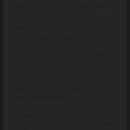
bergerak naik turun dengan cepat. Kuimbangi
gerakan naik turunnya dengan arah
berlawanan, jadi pen*trasi yg terjadi semakin
dalam dirasakannya.
K*nt*lku terasa dijepit oleh v*ginanya, aku
tidak menyangka walaupun dia pernah
melahirkan sampai 2 kali ternyata v*ginanya
masih sangat nikmat, mampu menjepit dan
memberikan gesekan nikmat pada k*nt*lku.
Suara berkecipak akibat kel*min kami yg
beradu ditambah suara r*ntihan dan erangan
nikmat dari mulut kami membuat suasana
kamar menjadi semakin erotis.
Kuremas kedua payudaranya yg
bergelantungan di atas tubuhku, kupilin
put*ng s*s*nya kadang kutarik lembut hingga