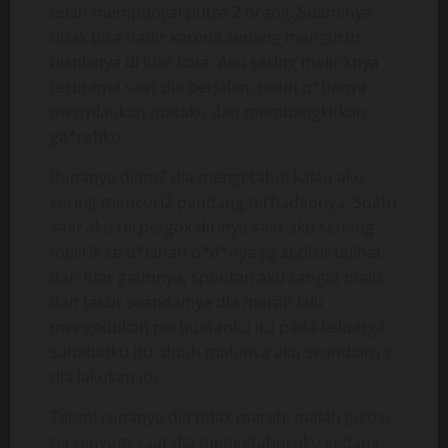
telah mempunyai putra 2 orang. Suaminya
tidak bisa hadir karena sedang mengurus
bisnisnya di luar kota. Aku sering meliriknya
terutama saat dia berjalan, putih p*hanya
menyilaukan mataku dan membangkitkan
ga*rahku.
Rupanya diam2 dia mengetahui kalau aku
sering mencuri2 pandang terhadapnya. Suatu
saat aku terpergok dirinya saat aku sedang
melirik ke b*lahan d*d*nya yg sedikit telihat
dari luar gaunnya, spontan aku sangat malu
dan takut seandainya dia marah lalu
mengadukan perbuatanku itu pada keluarga
sahabatku itu, duuh malunya aku seandainya
dia lakukan itu.
Tetapi rupanya dia tidak marah, malah justru
tersenyum saat dia mengetahui aku sedang