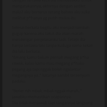
Dengan tertawa kecil dia mendesakku untuk
mengatakannya, akhirnya dengan sedikit
malu2 aku berterus terang bahwa aku suka
melihat p*hanya yg putih mulus itu.
Selesai berkata begitu aku menjadi tambah
gugup karena aku takut dia akan marah
mendengar penjelasanku tadi. Tetapi dia
hanya tertawa lalu tanpa kuduga sama sekali
dia lalu berkata,
“Emang kamu belum pernah megang p*ha
cewek, kalau kamu mau megang p*haku
pegang aja tapi nggak boleh ngelantur
megangnya ya..” katanya sambil tersenyum
padaku.
“Bener nih mbak, mbak nggak marah..”
jawabku memastikan ucapannya.
Dia tidak menjawab tapi tangannya langsung