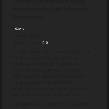
Sebuah Perkenalan yang
Membawaku ke Halaman
Rumahnya
dxwfc
January 5, 2026
13 minutes read
0
Kisah ini terjadi beberapa tahun yg lalu, ini
bermula saat aku sedang membantu
sahabatku yg sedang melaksanakan
persiapan pernikahannya di rumahnya.
Lazimnya acara pernikahan pasti banyak
orang yg turut membantu keluarga
sahabatku itu, dari mulai tetangga sampai
teman-teman bermain sahabatku itu.
Dari sekian banyak orang yg membantu itu