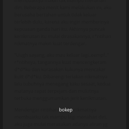
membuatnya makin tak mampu menahan
diri. Beberapa menit kami melakukan ini, aku
berusaha bertahan untuk tidak keluar
terlebih dulu, karena aku ingin memberinya
kepuasan ganda hari itu. Akhirnya puncak
kenikmatan itu mulai dirasakannya, r*ntihan
nikmatnya makin kuat terdengar.
“Uugh sayang, aku mau keluar lagi..eempf..”
r*ntihnya, tangannya kuat mencengkeram
d*d*ku dan kurasakan kukunya mencakar
kulit d*d*ku. Dibarengi teriakan nikmatnya
lalu tubuhnya menegang kaku sesaat, kedua
matanya rapat terpejam dan mulutnya
terbuka menggumamkan jerit kenikmatan.
Mendengar rintihan
bokep
nikmatnya
membuatku tak mampu lagi menahan diri,
aku juga mulai merasakan adanya aliran yg