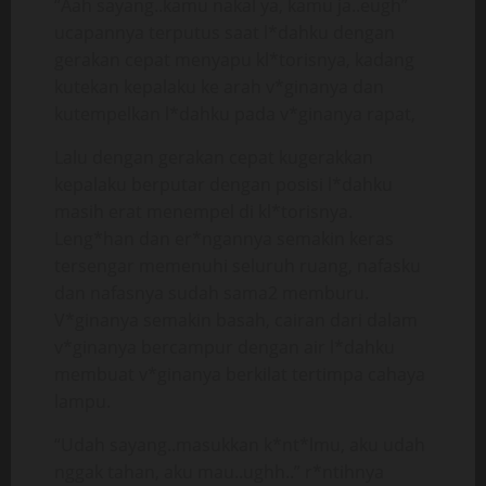
“Aah sayang..kamu nakal ya, kamu ja..eugh”
ucapannya terputus saat l*dahku dengan
gerakan cepat menyapu kl*torisnya, kadang
kutekan kepalaku ke arah v*ginanya dan
kutempelkan l*dahku pada v*ginanya rapat,
Lalu dengan gerakan cepat kugerakkan
kepalaku berputar dengan posisi l*dahku
masih erat menempel di kl*torisnya.
Leng*han dan er*ngannya semakin keras
tersengar memenuhi seluruh ruang, nafasku
dan nafasnya sudah sama2 memburu.
V*ginanya semakin basah, cairan dari dalam
v*ginanya bercampur dengan air l*dahku
membuat v*ginanya berkilat tertimpa cahaya
lampu.
“Udah sayang..masukkan k*nt*lmu, aku udah
nggak tahan, aku mau..ughh..” r*ntihnya