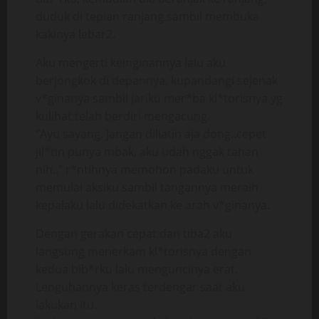
duduk di tepian ranjang sambil membuka
kakinya lebar2.
Aku mengerti keinginannya lalu aku
berjongkok di depannya, kupandangi sejenak
v*ginanya sambil jariku mer*ba kl*torisnya yg
kulihat telah berdiri mengacung.
“Ayo sayang, jangan diliatin aja dong..cepet
jil*tin punya mbak, aku udah nggak tahan
nih..” r*ntihnya memohon padaku untuk
memulai aksiku sambil tangannya meraih
kepalaku lalu didekatkan ke arah v*ginanya.
Dengan gerakan cepat dan tiba2 aku
langsung menerkam kl*torisnya dengan
kedua bib*rku lalu menguncinya erat.
Lenguhannya keras terdengar saat aku
lakukan itu.