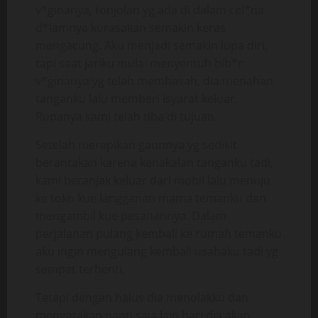
v*ginanya, tonjolan yg ada di dalam cel*na
d*lamnya kurasakan semakin keras
mengacung. Aku menjadi semakin lupa diri,
tapi saat jariku mulai menyentuh bib*r
v*ginanya yg telah membasah, dia menahan
tanganku lalu memberi isyarat keluar.
Rupanya kami telah tiba di tujuan.
Setelah merapikan gaunnya yg sedikit
berantakan karena kenakalan tanganku tadi,
kami beranjak keluar dari mobil lalu menuju
ke toko kue langganan mama temanku dan
mengambil kue pesanannya. Dalam
perjalanan pulang kembali ke rumah temanku
aku ingin mengulang kembali usahaku tadi yg
sempat terhenti,
Tetapi dengan halus dia menolakku dan
mengatakan nanti saja lain hari dia akan