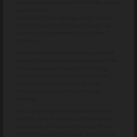
semakin kuat membuncah di k*nt*lku seakan
ingin meledak.
“Aah mbak..Santii..aku juga..aahh..” ucapku
tersendat saat air m*niku tak mampu lagi
kubendung menyemprot kuat di dalam
v*ginanya.
Mendapat semprotan air m*niku yg kuat di
dalam v*ginanya membuat dirinya org*sme
untuk ketigakalinya. Saat org*smenya yg
ketiga dia melumat bib*rku dengan buas,
teriakan nikmatnya tertahan di dalam
mulutku bercampur dengan er*ngan
nikmatku.
Kami saling berpelukan erat menikmati sisa
org*sme yg kami rasakan, k*nt*lku masih
tertancap kuat di dalam v*ginanya. Bibirku
dan bib*rnya saling melumat, dengan mata