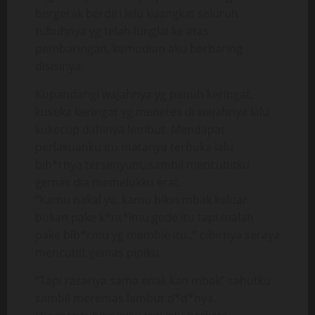
bergerak berdiri lalu kuangkat seluruh
tubuhnya yg telah lunglai ke atas
pembaringan, kemudian aku berbaring
disisinya.
Kupandangi wajahnya yg penuh keringat,
kuseka keringat yg menetes di wajahnya lalu
kukecup dahinya lembut. Mendapat
perlakuanku itu matanya terbuka lalu
bib*rnya tersenyum, sambil mencubitku
gemas dia memelukku erat.
“Kamu nakal ya, kamu bikin mbak keluar
bukan pake k*nt*lmu gede itu tapi malah
pake bib*rmu yg memble itu..” cibirnya seraya
mencubit gemas pipiku.
“Tapi rasanya sama enak kan mbak” sahutku
sambil meremas lembut d*d*nya.