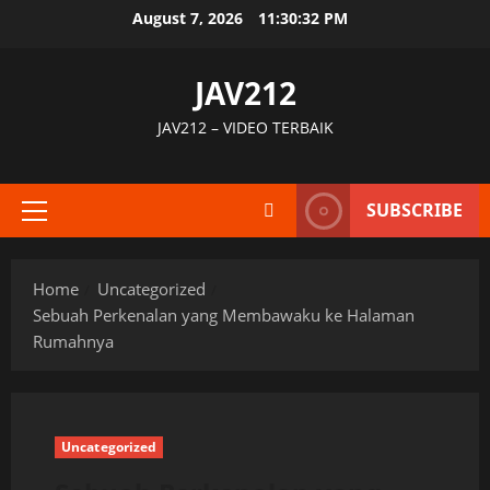
Skip
August 7, 2026
11:30:33 PM
to
content
JAV212
JAV212 – VIDEO TERBAIK
SUBSCRIBE
Primary
Menu
Home
Uncategorized
Sebuah Perkenalan yang Membawaku ke Halaman
Rumahnya
Uncategorized