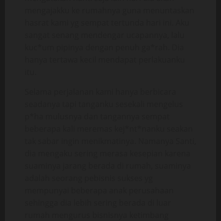
mengajakku ke rumahnya guna menuntaskan
hasrat kami yg sempat tertunda hari ini. Aku
sangat senang mendengar ucapannya, lalu
kuc*um pipinya dengan penuh ga*rah. Dia
hanya tertawa kecil mendapat perlakuanku
itu.
Selama perjalanan kami hanya berbicara
seadanya tapi tanganku sesekali mengelus
p*ha mulusnya dan tangannya sempat
beberapa kali meremas kej*nt*nanku seakan
tak sabar ingin menikmatinya. Namanya Santi,
dia mengaku sering merasa kesepian karena
suaminya jarang berada di rumah, suaminya
adalah seorang pebisnis sukses yg
mempunyai beberapa anak perusahaan
sehingga dia lebih sering berada di luar
rumah mengurus bisnisnya ketimbang