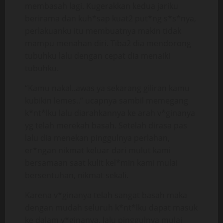
membasah lagi. Kugerakkan kedua jariku
berirama dan kuh*sap kuat2 put*ng s*s*nya,
perlakuanku itu membuatnya makin tidak
mampu menahan diri. Tiba2 dia mendorong
tubuhku lalu dengan cepat dia menaiki
tubuhku.
“Kamu nakal..awas ya sekarang giliran kamu
kubikin lemes..” ucapnya sambil memegang
k*nt*lku lalu diarahkannya ke arah v*ginanya
yg telah merekah basah. Setelah dirasa pas
lalu dia menekan pinggulnya perlahan,
er*ngan nikmat keluar dari mulut kami
bersamaan saat kulit kel*min kami mulai
bersentuhan, nikmat sekali.
Karena v*ginanya telah sangat basah maka
dengan mudah seluruh k*nt*lku dapat masuk
ke dalam v*ginanya, lalu pinggulnya mulai