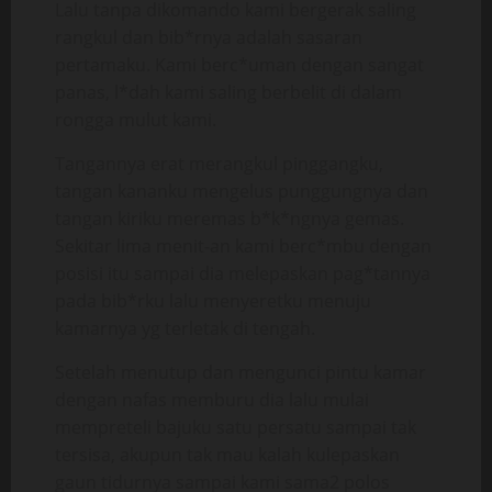
Lalu tanpa dikomando kami bergerak saling
rangkul dan bib*rnya adalah sasaran
pertamaku. Kami berc*uman dengan sangat
panas, l*dah kami saling berbelit di dalam
rongga mulut kami.
Tangannya erat merangkul pinggangku,
tangan kananku mengelus punggungnya dan
tangan kiriku meremas b*k*ngnya gemas.
Sekitar lima menit-an kami berc*mbu dengan
posisi itu sampai dia melepaskan pag*tannya
pada bib*rku lalu menyeretku menuju
kamarnya yg terletak di tengah.
Setelah menutup dan mengunci pintu kamar
dengan nafas memburu dia lalu mulai
mempreteli bajuku satu persatu sampai tak
tersisa, akupun tak mau kalah kulepaskan
gaun tidurnya sampai kami sama2 polos