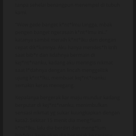
tanpa sehelai benangpun menempel di tubuh
kami.
“Wow gede banget k*nt*lmu Lingga, mbak
pengen banget ngerasain k*nt*lmu ini..”
katanya sambil meraih k*nt*lku dan dengan
cepat dik*lumnya. Aku hanya mendes*h lirih
saat bib*r dan lidahnya bermain di
kej*nt*nanku, kadang aku meringis nikmat
saat l*dahnya dengan lincah menggelitik
ujung k*nt*lku, membuat kej*nt*nanku
semakin keras menegang.
Kepalanya bergerak liar maju mundur kadang
berputar di kej*nt*nanku, menimbulkan
sensasi nikmat yg sukar kuungkapkan dengan
kata2. Sekitar 15 menit dia meng*lum
k*nt*lku, lalu dia berdiri dan meng*lum
bib*rku, kemudian dia beranjak ke ranjang,