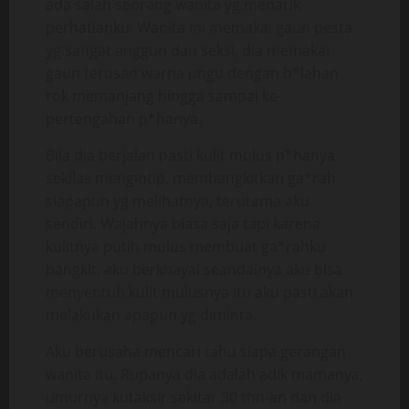
ada salah seorang wanita yg menarik
perhatianku. Wanita ini memakai gaun pesta
yg sangat anggun dan seksi, dia memakai
gaun terusan warna ungu dengan b*lahan
rok memanjang hingga sampai ke
pertengahan p*hanya.
Bila dia berjalan pasti kulit mulus p*hanya
sekilas mengintip, membangkitkan ga*rah
siapapun yg melihatnya, terutama aku
sendiri. Wajahnya biasa saja tapi karena
kulitnya putih mulus membuat ga*rahku
bangkit, aku berkhayal seandainya aku bisa
menyentuh kulit mulusnya itu aku pasti akan
melakukan apapun yg diminta.
Aku berusaha mencari tahu siapa gerangan
wanita itu. Rupanya dia adalah adik mamanya,
umurnya kutaksir sekitar 30 thn-an dan dia