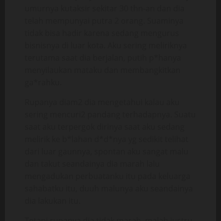
umurnya kutaksir sekitar 30 thn-an dan dia
telah mempunyai putra 2 orang. Suaminya
tidak bisa hadir karena sedang mengurus
bisnisnya di luar kota. Aku sering meliriknya
terutama saat dia berjalan, putih p*hanya
menyilaukan mataku dan membangkitkan
ga*rahku.
Rupanya diam2 dia mengetahui kalau aku
sering mencuri2 pandang terhadapnya. Suatu
saat aku terpergok dirinya saat aku sedang
melirik ke b*lahan d*d*nya yg sedikit telihat
dari luar gaunnya, spontan aku sangat malu
dan takut seandainya dia marah lalu
mengadukan perbuatanku itu pada keluarga
sahabatku itu, duuh malunya aku seandainya
dia lakukan itu.
Tetapi rupanya dia tidak marah, malah justru