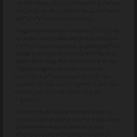
sebelah kanan, lalu kupelintir put*ng s*s*nya
dengan dua jariku, perlahan kurasakan kedua
put*ng s*s*nya makin mengeras.
Tangannya makin kuat meremas k*nt*lku dan
kurasakan sedikit sakit saat jarinya meremas
k*nt*lku dengan agak kuat, kugeser pant*tku
sedikit agar remasannya pada k*nt*lku bisa
sedikit berkurang. Puas bermain di d*d*nya,
kugeser tanganku perlahan menuruni
tubuhnya, kur*ba perutnya yg masih rata
tanpa lemak walau sudah pernah melahirkan
lalu semakin turun ke bawah ke arah
v*ginanya.
Kakinya semakin dilebarkan saat jemariku
sampai di daerah paling sens*tif di tubuhnya.
Jari telunjukku kuletakkan tepat di atas
kl*torisnya dan j*ri t*ngahku menyentuh