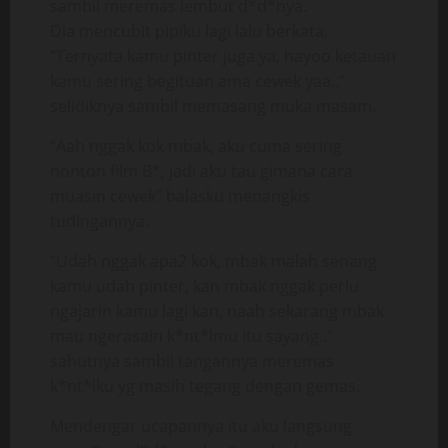
sambil meremas lembut d*d*nya.
Dia mencubit pipiku lagi lalu berkata,
“Ternyata kamu pinter juga ya, hayoo ketauan
kamu sering begituan ama cewek yaa..”
selidiknya sambil memasang muka masam.
“Aah nggak kok mbak, aku cuma sering
nonton film B*, jadi aku tau gimana cara
muasin cewek” balasku menangkis
tudingannya.
“Udah nggak apa2 kok, mbak malah senang
kamu udah pinter, kan mbak nggak perlu
ngajarin kamu lagi kan, naah sekarang mbak
mau ngerasain k*nt*lmu itu sayang..”
sahutnya sambil tangannya meremas
k*nt*lku yg masih tegang dengan gemas.
Mendengar ucapannya itu aku langsung