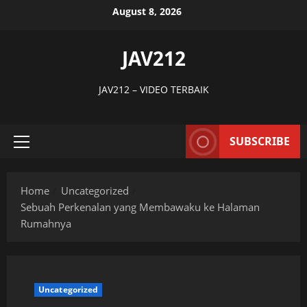
Skip
August 8, 2026
to
content
JAV212
JAV212 – VIDEO TERBAIK
SUBSCRIBE
Primary
Menu
Home
Uncategorized
Sebuah Perkenalan yang Membawaku ke Halaman
Rumahnya
Uncategorized