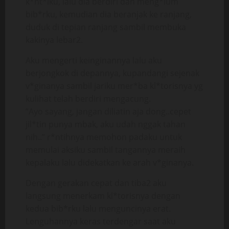
k*nt*lku, lalu dia berdiri dan meng*lum
bib*rku, kemudian dia beranjak ke ranjang,
duduk di tepian ranjang sambil membuka
kakinya lebar2.
Aku mengerti keinginannya lalu aku
berjongkok di depannya, kupandangi sejenak
v*ginanya sambil jariku mer*ba kl*torisnya yg
kulihat telah berdiri mengacung.
“Ayo sayang, jangan diliatin aja dong..cepet
jil*tin punya mbak, aku udah nggak tahan
nih..” r*ntihnya memohon padaku untuk
memulai aksiku sambil tangannya meraih
kepalaku lalu didekatkan ke arah v*ginanya.
Dengan gerakan cepat dan tiba2 aku
langsung menerkam kl*torisnya dengan
kedua bib*rku lalu menguncinya erat.
Lenguhannya keras terdengar saat aku