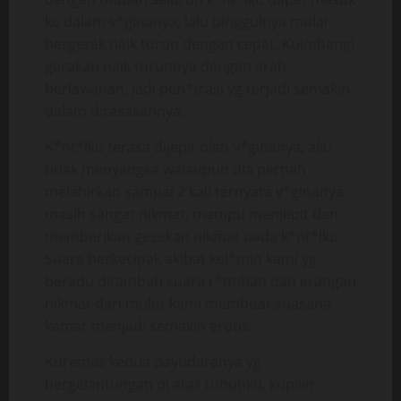
ke dalam v*ginanya, lalu pinggulnya mulai
bergerak naik turun dengan cepat. Kuimbangi
gerakan naik turunnya dengan arah
berlawanan, jadi pen*trasi yg terjadi semakin
dalam dirasakannya.
K*nt*lku terasa dijepit oleh v*ginanya, aku
tidak menyangka walaupun dia pernah
melahirkan sampai 2 kali ternyata v*ginanya
masih sangat nikmat, mampu menjepit dan
memberikan gesekan nikmat pada k*nt*lku.
Suara berkecipak akibat kel*min kami yg
beradu ditambah suara r*ntihan dan erangan
nikmat dari mulut kami membuat suasana
kamar menjadi semakin erotis.
Kuremas kedua payudaranya yg
bergelantungan di atas tubuhku, kupilin