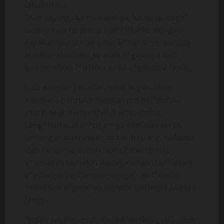
lakukan itu.
“Aah sayang..kamu nakal ya, kamu ja..eugh”
ucapannya terputus saat l*dahku dengan
gerakan cepat menyapu kl*torisnya, kadang
kutekan kepalaku ke arah v*ginanya dan
kutempelkan l*dahku pada v*ginanya rapat,
Lalu dengan gerakan cepat kugerakkan
kepalaku berputar dengan posisi l*dahku
masih erat menempel di kl*torisnya.
Leng*han dan er*ngannya semakin keras
tersengar memenuhi seluruh ruang, nafasku
dan nafasnya sudah sama2 memburu.
V*ginanya semakin basah, cairan dari dalam
v*ginanya bercampur dengan air l*dahku
membuat v*ginanya berkilat tertimpa cahaya
lampu.
“Udah sayang..masukkan k*nt*lmu, aku udah