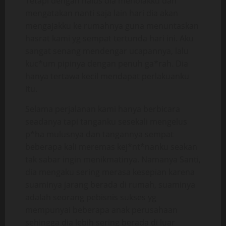
Tetapi dengan halus dia menolakku dan
mengatakan nanti saja lain hari dia akan
mengajakku ke rumahnya guna menuntaskan
hasrat kami yg sempat tertunda hari ini. Aku
sangat senang mendengar ucapannya, lalu
kuc*um pipinya dengan penuh ga*rah. Dia
hanya tertawa kecil mendapat perlakuanku
itu.
Selama perjalanan kami hanya berbicara
seadanya tapi tanganku sesekali mengelus
p*ha mulusnya dan tangannya sempat
beberapa kali meremas kej*nt*nanku seakan
tak sabar ingin menikmatinya. Namanya Santi,
dia mengaku sering merasa kesepian karena
suaminya jarang berada di rumah, suaminya
adalah seorang pebisnis sukses yg
mempunyai beberapa anak perusahaan
sehingga dia lebih sering berada di luar