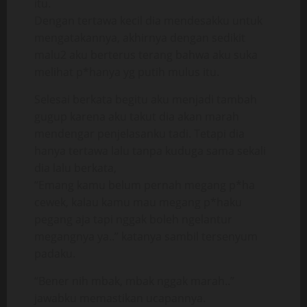
itu.
Dengan tertawa kecil dia mendesakku untuk
mengatakannya, akhirnya dengan sedikit
malu2 aku berterus terang bahwa aku suka
melihat p*hanya yg putih mulus itu.
Selesai berkata begitu aku menjadi tambah
gugup karena aku takut dia akan marah
mendengar penjelasanku tadi. Tetapi dia
hanya tertawa lalu tanpa kuduga sama sekali
dia lalu berkata,
“Emang kamu belum pernah megang p*ha
cewek, kalau kamu mau megang p*haku
pegang aja tapi nggak boleh ngelantur
megangnya ya..” katanya sambil tersenyum
padaku.
“Bener nih mbak, mbak nggak marah..”
jawabku memastikan ucapannya.