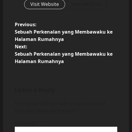
Visit Website
View All Posts
P
Previous:
Sebuah Perkenalan yang Membawaku ke
o
Halaman Rumahnya
s
Next:
t
Sebuah Perkenalan yang Membawaku ke
Halaman Rumahnya
n
a
v
Leave a Reply
i
g
Your email address will not be published.
Required fields are marked
*
a
t
Comment
*