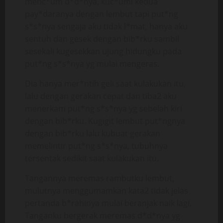
menc*um d*d*nya, kuc*umi kedua
pay*daranya dengan lembut tapi put*ng
s*s*nya sengaja aku tidak l*mat, hanya aku
sentuh dan gesek dengan bib*rku sambil
sesekali kugesekkan ujung hidungku pada
put*ng s*s*nya yg mulai mengeras.
Dia hanya mer*ntih geli saat kulakukan itu,
lalu dengan gerakan cepat dan tiba2 aku
menerkam put*ng s*s*nya yg sebelah kiri
dengan bib*rku. Kugigit lembut put*ngnya
dengan bib*rku lalu kubuat gerakan
memelintir put*ng s*s*nya, tubuhnya
tersentak sedikit saat kulakukan itu.
Tangannya meremas rambutku lembut,
mulutnya menggumamkan kata2 tidak jelas
pertanda b*rahinya mulai beranjak naik lagi.
Tanganku bergerak meremas d*d*nya yg