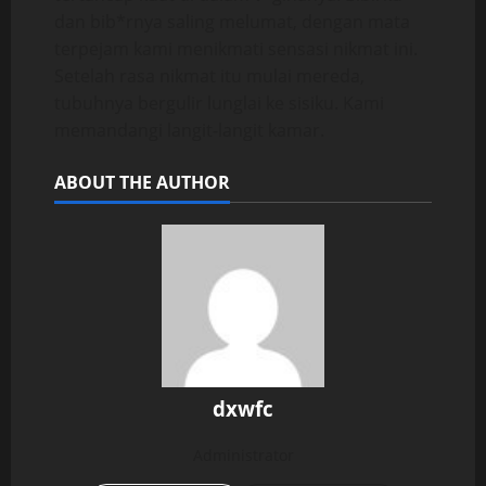
dan bib*rnya saling melumat, dengan mata
terpejam kami menikmati sensasi nikmat ini.
Setelah rasa nikmat itu mulai mereda,
tubuhnya bergulir lunglai ke sisiku. Kami
memandangi langit-langit kamar.
ABOUT THE AUTHOR
dxwfc
Administrator