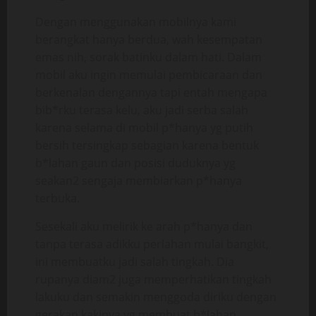
Dengan menggunakan mobilnya kami
berangkat hanya berdua, wah kesempatan
emas nih, sorak batinku dalam hati. Dalam
mobil aku ingin memulai pembicaraan dan
berkenalan dengannya tapi entah mengapa
bib*rku terasa kelu, aku jadi serba salah
karena selama di mobil p*hanya yg putih
bersih tersingkap sebagian karena bentuk
b*lahan gaun dan posisi duduknya yg
seakan2 sengaja membiarkan p*hanya
terbuka.
Sesekali aku melirik ke arah p*hanya dan
tanpa terasa adikku perlahan mulai bangkit,
ini membuatku jadi salah tingkah. Dia
rupanya diam2 juga memperhatikan tingkah
lakuku dan semakin menggoda diriku dengan
gerakan kakinya yg membuat b*lahan