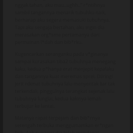
nggak tahan, aku mau..ughh..” r*ntihnya
sambil tangannya menarik tubuhku naik,
berharap aku segera memasuki tubuhnya.
Tapi aku sengaja bertahan, aku ingin dia
merasakan org*sme pertamanya dari
permainan l*dah dan bib*rku.
Kugencarkan seranganku pada v*ginanya
sampai kurasakan tiba2 tubuhnya menegang
kaku, kedua p*hanya erat menjepit kepalaku
dan tangannya kuat meremas sprei. Diiringi
jerit nikmat tubuhnya lalu menyentak liar tak
terkendali, pinggulnya terangkat sejenak lalu
tubuhnya lunglai, kedua kakinya lemah
terbujur ke lantai.
Matanya rapat terpejam dan bib*rnya
setengah terbuka menggumamkan er*ngan
lirih. Aah rupanya dia telah mendapat