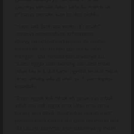
gaunnya semakin lebar terbuka, membuat
p*hanya semakin kian terlihat olehku.
“Hayo, tadi liatin apa waktu di rumah?”
ucapnya memecahkan keheningan.
Aku yg mendapat pertanyaan itu sontan
memerah, aku tersipu tapi pura2 tidak
mengerti apa maksud pertanyaanya itu.
“Kamu nggak usah bohong deh ama mbak,
mbak tau kok tadi kamu ngelirik ke arah mbak
terus, emang ada yg aneh ya..?” pancingnya
kepadaku.
“Emm, nggak kok mbak, eh gimana ya mbak,
aduh aku jadi nggak enak kalau mau terus
terang ama mbak, takut mbak marah nanti”
jawabku kikuk karena aku takut dia marah bila
dia tau aku bern*fsu oleh tubuhnya yg indah