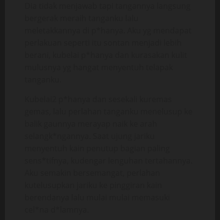
Dia tidak menjawab tapi tangannya langsung
bergerak meraih tanganku lalu
meletakkannya di p*hanya. Aku yg mendapat
perlakuan seperti itu sontan menjadi lebih
berani, kubelai p*hanya dan kurasakan kulit
mulusnya yg hangat menyentuh telapak
tanganku.
Kubelai2 p*hanya dan sesekali kuremas
gemas, lalu perlahan tanganku menelusup ke
balik gaunnya merayap naik ke arah
selangk*ngannya. Saat ujung jariku
menyentuh kain penutup bagian paling
sens*tifnya, kudengar lenguhan tertahannya.
Aku semakin bersemangat, perlahan
kutelusupkan jariku ke pinggiran kain
berendanya lalu mulai mulai memasuki
cel*na d*lamnya.