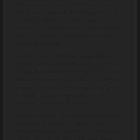
merencanakan semua ini, batinku berkata.
Lalu tanpa dikomando kami bergerak saling
rangkul dan bib*rnya adalah sasaran
pertamaku. Kami berc*uman dengan sangat
panas, l*dah kami saling berbelit di dalam
rongga mulut kami.
Tangannya erat merangkul pinggangku,
tangan kananku mengelus punggungnya dan
tangan kiriku meremas b*k*ngnya gemas.
Sekitar lima menit-an kami berc*mbu dengan
posisi itu sampai dia melepaskan pag*tannya
pada bib*rku lalu menyeretku menuju
kamarnya yg terletak di tengah.
Setelah menutup dan mengunci pintu kamar
dengan nafas memburu dia lalu mulai
mempreteli bajuku satu persatu sampai tak
tersisa, akupun tak mau kalah kulepaskan