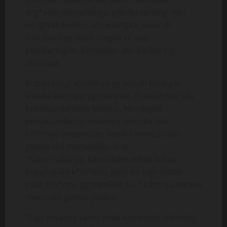
org*sme pertamanya, pikirku senang. Aku
bergerak berdiri lalu kuangkat seluruh
tubuhnya yg telah lunglai ke atas
pembaringan, kemudian aku berbaring
disisinya.
Kupandangi wajahnya yg penuh keringat,
kuseka keringat yg menetes di wajahnya lalu
kukecup dahinya lembut. Mendapat
perlakuanku itu matanya terbuka lalu
bib*rnya tersenyum, sambil mencubitku
gemas dia memelukku erat.
“Kamu nakal ya, kamu bikin mbak keluar
bukan pake k*nt*lmu gede itu tapi malah
pake bib*rmu yg memble itu..” cibirnya seraya
mencubit gemas pipiku.
“Tapi rasanya sama enak kan mbak” sahutku