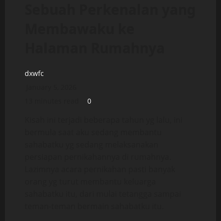
Sebuah Perkenalan yang
Membawaku ke
Halaman Rumahnya
dxwfc
January 5, 2026
13 minutes read
0
Kisah ini terjadi beberapa tahun yg lalu, ini
bermula saat aku sedang membantu
sahabatku yg sedang melaksanakan
persiapan pernikahannya di rumahnya.
Lazimnya acara pernikahan pasti banyak
orang yg turut membantu keluarga
sahabatku itu, dari mulai tetangga sampai
teman-teman bermain sahabatku itu.