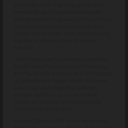
permukaan bib*r v*ginanya yg telah mulai
membasah lagi. Kugerakkan kedua jariku
berirama dan kuh*sap kuat2 put*ng s*s*nya,
perlakuanku itu membuatnya makin tidak
mampu menahan diri. Tiba2 dia mendorong
tubuhku lalu dengan cepat dia menaiki
tubuhku.
“Kamu nakal..awas ya sekarang giliran kamu
kubikin lemes..” ucapnya sambil memegang
k*nt*lku lalu diarahkannya ke arah v*ginanya
yg telah merekah basah. Setelah dirasa pas
lalu dia menekan pinggulnya perlahan,
er*ngan nikmat keluar dari mulut kami
bersamaan saat kulit kel*min kami mulai
bersentuhan, nikmat sekali.
Karena v*ginanya telah sangat basah maka
dengan mudah seluruh k*nt*lku dapat masuk