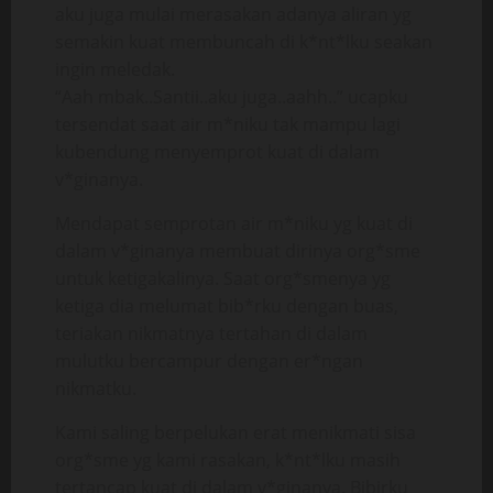
aku juga mulai merasakan adanya aliran yg
semakin kuat membuncah di k*nt*lku seakan
ingin meledak.
“Aah mbak..Santii..aku juga..aahh..” ucapku
tersendat saat air m*niku tak mampu lagi
kubendung menyemprot kuat di dalam
v*ginanya.
Mendapat semprotan air m*niku yg kuat di
dalam v*ginanya membuat dirinya org*sme
untuk ketigakalinya. Saat org*smenya yg
ketiga dia melumat bib*rku dengan buas,
teriakan nikmatnya tertahan di dalam
mulutku bercampur dengan er*ngan
nikmatku.
Kami saling berpelukan erat menikmati sisa
org*sme yg kami rasakan, k*nt*lku masih
tertancap kuat di dalam v*ginanya. Bibirku