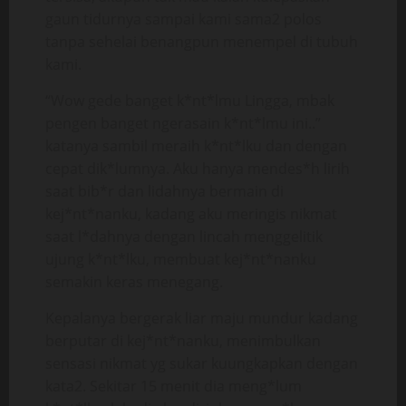
gaun tidurnya sampai kami sama2 polos
tanpa sehelai benangpun menempel di tubuh
kami.
“Wow gede banget k*nt*lmu Lingga, mbak
pengen banget ngerasain k*nt*lmu ini..”
katanya sambil meraih k*nt*lku dan dengan
cepat dik*lumnya. Aku hanya mendes*h lirih
saat bib*r dan lidahnya bermain di
kej*nt*nanku, kadang aku meringis nikmat
saat l*dahnya dengan lincah menggelitik
ujung k*nt*lku, membuat kej*nt*nanku
semakin keras menegang.
Kepalanya bergerak liar maju mundur kadang
berputar di kej*nt*nanku, menimbulkan
sensasi nikmat yg sukar kuungkapkan dengan
kata2. Sekitar 15 menit dia meng*lum