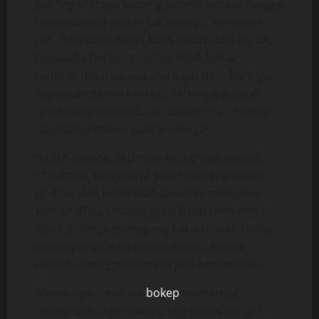
put*ng s*s*nya kadang kutarik lembut hingga
membuatnya makin tak mampu menahan
diri. Beberapa menit kami melakukan ini, aku
berusaha bertahan untuk tidak keluar
terlebih dulu, karena aku ingin memberinya
kepuasan ganda hari itu. Akhirnya puncak
kenikmatan itu mulai dirasakannya, r*ntihan
nikmatnya makin kuat terdengar.
“Uugh sayang, aku mau keluar lagi..eempf..”
r*ntihnya, tangannya kuat mencengkeram
d*d*ku dan kurasakan kukunya mencakar
kulit d*d*ku. Dibarengi teriakan nikmatnya
lalu tubuhnya menegang kaku sesaat, kedua
matanya rapat terpejam dan mulutnya
terbuka menggumamkan jerit kenikmatan.
Mendengar rintihan
bokep
nikmatnya
membuatku tak mampu lagi menahan diri,